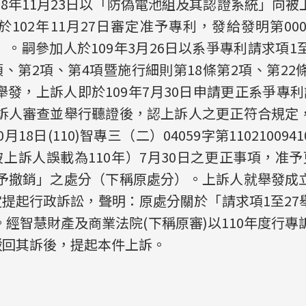
8年11月23日以「防偽電池組及其認證系統」向
102年11月27日審定准予專利，發給發明第000
。嗣參加人於109年3月26日以系爭專利請求項1
項、第2項、第4項暨施行細則第18條第2項、第22
發，上訴人即於109年7月30日申請更正系爭專
上訴人審查並舉行聽證後，認上訴人之更正符合規定
月18日(110)智專三（二）04059字第1102100
被上訴人誤載為110年）7月30日之更正事項，准
應予撤銷」之處分（下稱原處分）。上訴人就舉發成
定提起行政訴訟，聲明：原處分關於「請求項1至2
經智慧財產及商業法院(下稱原審)以110年度行專
駁回其訴後，提起本件上訴。