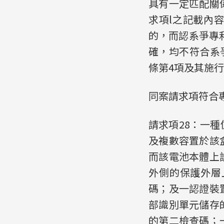
具有一定匹配關
求項l之記載內
的，而認系爭專利
確，均不符合系
條第4項及其施行
同案請求項符合專
請求項28：一
及複數容置於該
而該電池本體上
外側的保護外層
碼；及一認證裝
部識別單元儲存
的第二檢查碼；