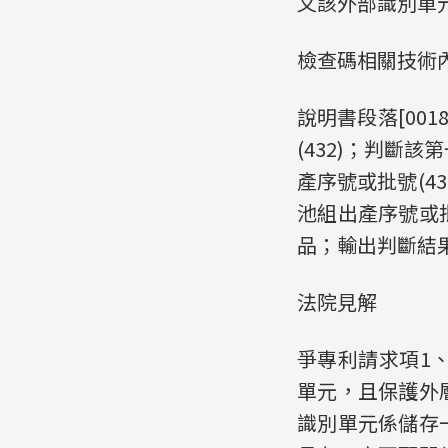
又該外部識別單
檢查碼相關技術
說明書段落[00
(432)；判斷
產序號或批號(4
池組出產序號或
品；輸出判斷結果
法院見解
爭專利請求項1
單元，且保護外
識別單元係儲存