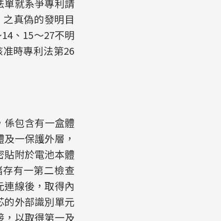
法單就系爭專利請
）之真偽的發明目
4、15～27不明
准時專利法第26
，係包含有一盒體
體及一保護外層，
密貼附於電池本體
儲存有一第二檢查
元連線後，取得內
芯的外部識別單元
接，以取得第一及