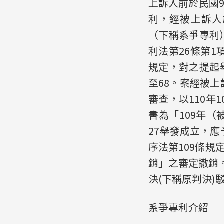
上訴人前於民國9
利，經被上訴人於
（下稱系爭專利）
利法第26條第1
規定，對之提起舉
至68。案經被
審查，以110年10
書為「109年（
27舉發成立，
序法第109條規
銷」之審定撤銷。
決(下稱原判決)
系爭專利介紹