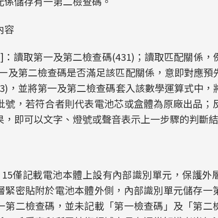
元係儲存有一第二檢查碼。
內容
18]：讀取第一及第二檢查碼(431)；讀取匹配關係
該第一及第二檢查碼是否滿足該匹配關係，意即對應
33)，並將第一及第二檢查碼套入該數學運算式中
批號，若符合者則代表電池芯或盒體為原廠出品；
，即可以文字、燈號或聲音表示上一步驟的判斷結果(
、15僅記載電池本體上設有內部識別單元，保護外
層緊密貼附於電池本體外側，內部識別單元儲存一
一第二檢查碼，並未記載「第一檢查碼」及「第二