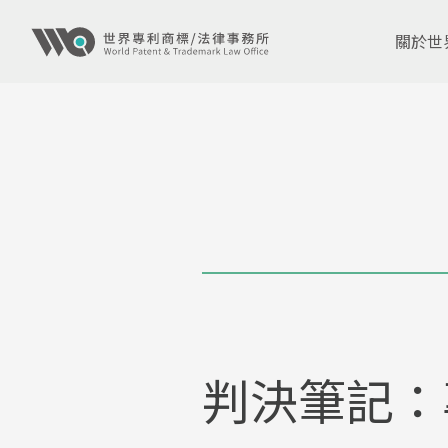
關於世
判決筆記：