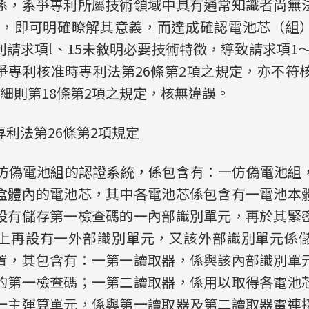
係，系爭專利所屬技術領域中具有通常知識者尚無
容，即可明確瞭解其意義，而達成確認電池芯（組
請求項l、15未敘明必要技術特徵，導致請求項1～1
爭專利核准時專利法第26條第2項之規定，亦不符核
細則第18條第2項之規定，核無違誤。
利法第26條第2項規定
種仿偽電池組的認證系統，係包含有：一仿偽電池組
盒體內的電池芯，其中各電池芯係包含有一電池本
設有儲存第一檢查碼的一內部識別單元，再於其緊
上再設有一外部識別單元，又該外部識別單元係
置，其包含有：一第一讀取器，係與該內部識別單
的第一檢查碼；一第二讀取器，係用以取得各電池
一主運算單元，係與第一讀取器及第二讀取器電連