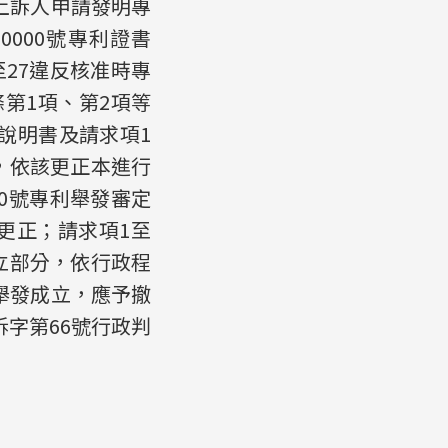
被上訴人申請發明專
0000號專利證書
至27違反核准時專
條第1項、第2項等
利說明書及請求項1
，依該更正本進行
9410號專利舉發審定
予更正；請求項1至
立部分，依行政程
7舉發成立，應予撤
訴字第66號行政判