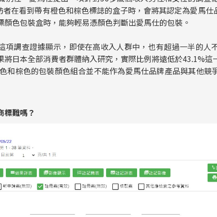
受訪者在看到帶有橙色和棕色標誌的盒子時，會將其認定為愛馬仕品
標顏色包裝盒時，能夠輕易憑顏色判斷出愛馬仕的包裝。
這項調查證據顯示，即使在高收入人群中，也有超過一半的人
果將日本全部消費者群體納入研究，實際比例將遠低於43.1%這
橙色和棕色的包裝顏色組合並不能作為愛馬仕品牌產品與其他競
商標難嗎？