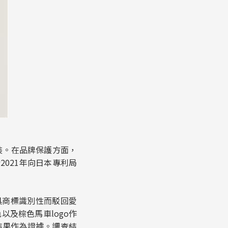
包裝。在品牌保護方面，
021年向日本專利局
具商標識別性而駁回愛
以及棕色馬車logo作
結果作為證據。調查結