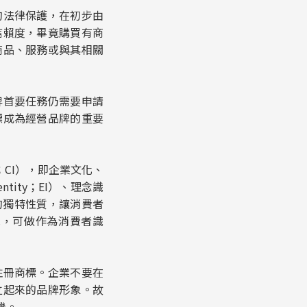
的法律保護，在初步由
信賴度，畢竟購買有商
商品、服務或與其相關
牌首要任務仍需要申請
標成為經營品牌的重要
y；CI），即企業文化、
entity；EI）、理念識
或企業的獨特性質，讓消費者
識，可做作為消費者識
註冊商標。企業不要在
立起來的品牌形象。故
機。