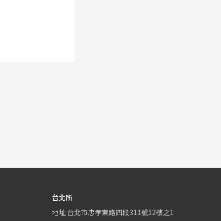
台北所
地址
台北市忠孝東路四段311號12樓之1