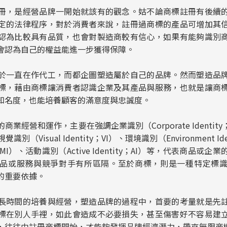
冊，是經營品牌一開始就該有的觀念。姑不論商標註冊有後續
定的法律程序，對於消費者來說，註冊過商標的產品可增加其
認為比較具有品質，也會對製造商較有信心，如果有能夠識別
會認為自己的權益能進一步獲得保障。
於一直在作代工，而都企圖塑造屬於自己的品牌。然而塑造品
標，藉由商標讓消費者認識企業及其產品與服務，也就是讓商
知名度，也能培養顧客的滿意度與忠誠度。
業經營和運作，主要在強調企業識別（Corporate Identit
（Visual Identity；VI）、環境識別（Environment Id
ity；MI）、活動識別（Active Identity；AI）等，代表商品
品或服務與競爭對手有所區隔。至於商標，則是一種特定標
的重要依據。
長時間的培養與經營，塑造品牌的過程中，首要的考量就是先
標在別人手裡，如此會造成不必要損失，甚至傷害好不容易建
，往往由註冊商標開始，才能夠發揮品牌經濟潛力，帶來無限商