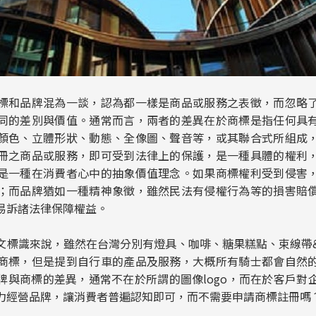
標和品牌混為一談，認為都一樣是商品或服務之表徵，而忽略
同的差別與價值。通常而言，兩者的差異在於商標是指任何具
顏色、立體形狀、動態、全像圖、聲音等，或其聯合式所組成
冊之商品或服務，即可受到法律上的保護，是一種具體的權利
是一種在消費者心中的抽象價值理念。如果商標權利受到侵害
；而品牌猶如一種精神象徵，雖然民法有侵權行為等的損害賠
易訴諸法律保障權益。
個英文標識來說，雖然在台灣分別有燈具、咖啡、糖果糕點、束線帶
商標，但是提到自行車的產品及服務，大概所有騎士都會自然
牌與商標的差異，通常不在於所謂的圖像logo，而在於客戶對
力經營品牌，讓消費者普遍認知即可，而不需要申請商標註冊嗎