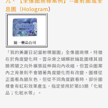
九、【全像圖商標案例】--雷射圖或全
息圖（Hologram
）
「我的美麗日記雷射標籤圖」全像圖商標，特徵
在於角度變化時，雲朵旁之蝴蝶狀鑰匙圖樣其翅
膀將隨之向外擴張延伸與向內收縮，但雲朵圖案
內之背景則不會隨著角度變化而有改變，圖樣從
正面看為銀灰色，但從不同角度觀看時，部份圖
樣會有虹彩效果產生，指定使用於第03類「化粧
品；化粧水等」。