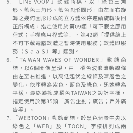
「LINE VOOM」動態商標，以「綠色三角
形、藍色三角形、藍色圓形圖形」由左而右旋
轉之幾何圖形形成的立方體依序連續旋轉後回
正所構成，指定使用於第09類「可下載之應用
程式；手機應用程式等」、第42類「提供線上
不可下載電腦軟體之暫時使用服務；軟體即服
務（ＳａａＳ）等」類別。
「TAIWAN WAVES OF WONDER」動態商
標，以6個圖像呈現，由一橘色波浪流動線條
由左至右推進，以高低起伏之線條及漸層色之
變化，依序轉為紫色、藍色及綠色，迅速轉為
平緩，最終轉換成橘色TAIWAN之設計字樣，
指定使用於第35類「廣告企劃；廣告；戶外廣
告等」。
「WEBTOON」動態商標，於黑色背景中央以
綠色之「WEB」及「TOON」字樣排列成兩