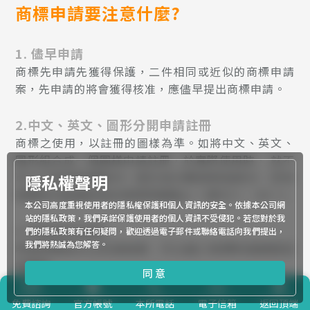
商標申請要注意什麼?
1. 儘早申請
商標先申請先獲得保護，二件相同或近似的商標申請
案，先申請的將會獲得核准，應儘早提出商標申請。
2.中文、英文、圖形分開申請註冊
商標之使用，以註冊的圖樣為準。如將中文、英文、
圖形組合成一個圖樣申請註冊，於實際使用時， 就不
可以只使用商標其中一部分或分開使用各部分，否則
隱私權聲明
商標有可能被認為未使用而被廢止。(商35Ⅰ、63Ⅰ)
本公司高度重視使用者的隱私權保護和個人資訊的安全。依據本公司網
站的隱私政策，我們承諾保護使用者的個人資訊不受侵犯。若您對於我
3.申請前先檢索
們的隱私政策有任何疑問，歡迎透過電子郵件或聯絡電話向我們提出，
我們將熱誠為您解答。
申請商標前可以先做檢索，可以減少商標申請被駁回
的風險。
同意
4.商標建議用墨色申請
免費
諮詢
官方帳號
本所電話
電子信箱
返回頂端