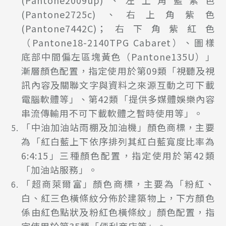
(Pantone2009up)、左上角藍紫色
(Pantone2725c)、右上角紫色
(Pantone7442C)；右下角紫紅色
（Pantone18-2140TPG Cabaret）、圖樣
底部中間偏左區塊黃色（Pantone135U）」
漸層顏色配置，指定使用於第09類「視聽及視
訊內容及關聯文字與資料之來源互動之可下載
電腦軟體等」、第42類「提供多媒體娛樂內容
串流傳輸用不可下載軟體之暫時使用等」。
「中油加油站雨棚及加油機」顏色商標，主要
為「紅白藍上下依序排列其紅白藍寬度比率為
6:4:15」三種顏色配置，指定使用於第42類
「加油站服務」。
「超商萊爾富」顏色商標，主要為「粉紅、
白、紅三色橫條紋分佈於建築物上，下方顏色
係由紅色點狀及粉紅色橫條紋」顏色配置，指