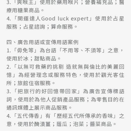
3.
「
爽喉王
」
使用於藥用喉片；營養補充品；醫
療用糖果商品
。
4.
「
開運達人Good luck expert
」
使用於占星
服務；占星諮詢；算命服務
。
四、廣告用語或宣傳用語案例
1.「毋免等」為台語「不用等、不須等」之意，
使用於冰；甜點商品
。
2.「以無可救藥的挑剔 造就無與倫比的美麗回
憶」為經營理念或服務特色，使用於觀光客住
所；旅館住宿服務
。
3.「把旅行的好回憶帶回家」為廣告宣傳標語
詞，使用於為他人促銷產品服務；為零售目的在
通訊媒體上展示商品服務
。
4.「五代傳香」有「歷經五代所傳承的香味」之
意，使用於醃漬薑；蔭瓜；泡菜；醬菜商品
。