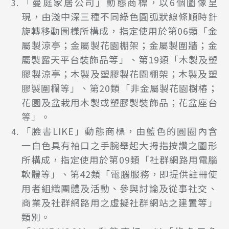
「曼庭家居公司」動態商標，以6個圖像呈
現，由淺中深三種不同綠色圓弧狀線條順時針
旋轉移動圖樣所構成，指定使用於第06類「金
屬製涼亭；金屬製花園棚架；金屬製圍牆；金
屬製露天平台裝飾品等」、第19類「木製及塑
膠製涼亭；木製及塑膠製花園棚架；木製及塑
膠製圍欄等」、第20類「非金屬製花園樹樁；
花園及盆栽用木製或塑膠製裝飾品；花盆座台
等」。
「臉書LIKE」動態商標，由藍色的圓圈內含
一白色具有袖口之手腕舉起大拇指按讚之圖形
所構成，指定使用於第09類「社群網路用電腦
軟體等」、第42類「電腦服務，即提供註冊使
用者組織團體及活動、參與討論及從事社交、
商業及社群網路用之虛擬社群網站之建置等」
類別。