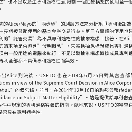
它”也不足以產生專利適格性;而限制一個抽象構想的使用至一
。
lice/Mayo的”兩步驟”的測試方法來分析系爭專利後認為
中長期被普遍使用的基本金融交易行為。第三方實體的使用也
的”託管交易”為不具專利適格性的抽象構想。接著，在Alice
的請求項是否包含”發明概念”，來轉換抽象構想成具專利適
項由一般用途的電腦來執行，不足以將抽象構想轉換成具專利
e的專利全部都不具備專利適格性而無效。
出
Alice
判決後，USPTO 也在2014年6月25日對其審查部門發布
ions in view of the Supreme Court Decision in Alice Corpora
nal, et al.”的備忘錄。並且，在2014年12月16日的聯邦公報(federa
 Guidance on Subject Matter Eligibility”。這是提
1要件中規定的專利適格客體的指南。總地來說，USPTO的審查
是否具有專利適格性: