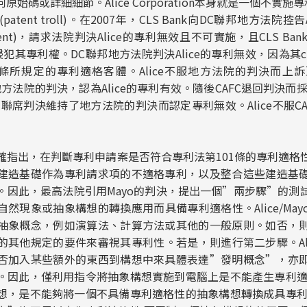
始碼或詳細細節。Alice Corporation本身就是一個不實施專
tent troll)。在2007年，CLS Bank向DC聯邦地方法院控
 judgment)，請求法院判決Alice的專利無效且不可實施，且CLS 
Bank侵犯其專利權。DC聯邦地方法院判決Alice的專利無效，因為其c
1條所規定的專利適格客體。Alice不服地方法院的判決而上
轉地方法院的判決，認為Alice的專利有效。隨後CAFC退回判決而採取
的聯席判決維持了地方法院的判決而認定專利無效。Alice不服C
出，在判斷專利申請案是否符合專利法第101條的專利適格
建造基礎作為專利請求項的不適格專利，以及整合這些建造基
。因此，最高法院引用
Mayo
的判決，提出一個”兩步驟”的測
然現象或抽象構想的轉換應用而具備專利適格性。Alice/Ma
抽象概念，例如演算法、計算方法或其他的一般原則。如否，
其他規定的要件來審視其專利性。若是，則進行第二步驟。Alic
否加入某些額外的東西到構想中來具體表達”發明概念”，亦
。因此，僅利用指令將抽象構想實施到電腦上是不能產生專利適
想，是不能夠將一個不具備專利適格性的抽象構想轉換成具專利