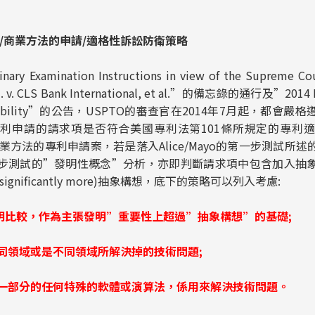
軟體/商業方法的申請/適格性訴訟防衛策略
amination Instructions in view of the Supreme Court
Ltd. v. CLS Bank International, et al.”的備忘錄的通行及”2014 I
r Eligibility”的公告，USPTO的審查官在2014年7月起，都會嚴格遵
利申請的請求項是否符合美國專利法第101條所規定的專利
或商業方法的專利申請案，若是落入Alice/Mayo的第一步測試所
o的第二步測試的”發明性概念”分析，亦即判斷請求項中包含加入
gnificantly more)抽象構想，底下的策略可以列入考慮:
明比較，作為主張發明
”
重要性上超過
”
抽象構想
”
的基礎
;
同領域或是不同領域所解決掉的技術問題
;
一部分的任何特殊的軟體或演算法，係用來解決技術問題。