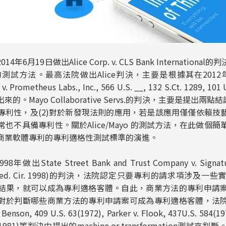
14年6月19日做出
Alice Corp. v. CLS Bank International
的判
的測試方法。最高法院做出
Alice
判決，主要是根據其在201
 v. Prometheus Labs., Inc.
, 566 U.S. __, 132 S.Ct. 1289, 10
出來的。
Mayo Collaborative Servs.
的判決，主要是提出兩點結論:
專利性，及(2)對於新發現法則的應用，若是該應用僅僅依賴技
也不具備專利性。關於Alice/Mayo 的測試方法，在此做個
商業軟體專利的專利適格性測試標準的演進。
98年做出
State Street Bank and Trust Company
v. Signat
Fed. Cir. 1998)的判決，法院認定只要專利的請求項涉及
結果，就可以成為專利適格客體。自此，商業方法的專利申請
對於判斷哪些商業方法的專利申請案可成為專利適格客體，法
. Benson
, 409
U.S.
63
(1972),
Parker v. Flook
, 437
U.S.
584
(1
(1981)等判決中提出的machine or transformation測試來判斷