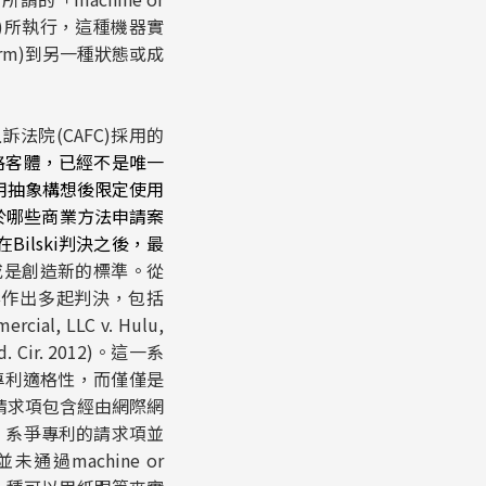
ne)所執行，這種機器實
sform)到另一種狀態或成
訴法院(CAFC)採用的
格客體，已經不是唯一
或是應用抽象構想後限定使用
對於哪些商業方法申請案
在
Bilski
判決之後，最
或是創造新的標準。從
案作出多起判決，包括
mercial
, LLC
v
.
Hulu
,
Fed. Cir. 2012)。這一系
專利適格性，而僅僅是
的請求項包含經由網際網
測試，系爭專利的請求項並
machine or