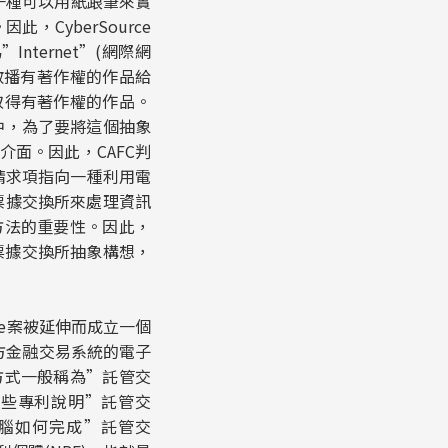
屬於一種可以用紙跟筆來實
。因此，
CyberSource
”Internet”(網際網
散播有著作權的作品給
取得有著作權的作品。
中，為了要將這個抽象
面。因此，CAFC判
請求項指向一種利用電
票據交換所來處理資訊
方法的重要性。因此，
純的票據交換所抽象構想，
e
案被延伸而成立一個
於兩方金融交易系統的電子
方式一般稱為”託管交
n的這些專利說明”託管交
般電腦如何完成”託管交