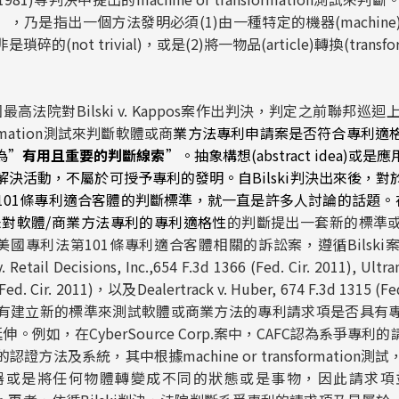
ion測試」，乃是指出一個方法發明必須(1)由一種特定的機器(machi
的(not trivial)，或是(2)將一物品(article)轉換(tran
法院對Bilski v. Kappos案作出判決，判定之前聯邦巡迴上
nsformation測試來判斷軟體或商
業方法專利申請案是否符合專利適
為”
有用且重要的判斷線索
”。抽象構想(abstract idea)
決活動，不屬於可授予專利的發明。自Bilski判決出來後，
101條專利適合客體的判斷標準，就一直是許多人討論的話題。
未對軟體/商業方法專利的專利適格性
的判斷提出一套新的標準
C 對美國專利法第101條專利適合客體相關的訴訟案，遵循
Bilski
 Retail Decisions, Inc.
,654 F.3d 1366 (Fed. Cir. 2011),
Ultra
 (Fed. Cir. 2011)，以及
Dealertrack v. Huber
, 674 F.3d 1315 (
有建立新的標準來測試軟體或商業方法的專利請求項是否具有
延伸。例如，在
CyberSource Corp.
案中，CAFC認為系爭專利
證方法及系統，其中根據machine or transformation
或是將任何物體轉變成不同的狀態或是事物，因此請求項並未通過