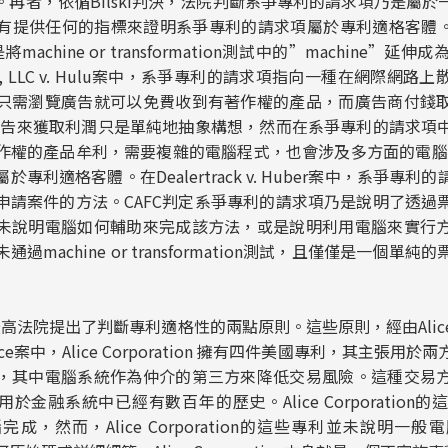
ion測試。再者，依循Bilski判決，法院判斷系爭專利的請求項乃是
有提供任何的指標來證明系爭專利的請求項屬於專利適格客體
chine or transformation測試中的”machine”延伸成為
, LLC
v
.
Hulu
案中，系爭專利的請求項指向一種在網際網路上
只需瀏覽廣告就可以免費收到有著作權的產品，而廣告商付錢
用廣告來獲取利潤只是單純地抽象構想，然而在系爭專利的請求項
作權的產品牟利，需要複雜的電腦程式，也會涉及多方面的電腦介
屬於專利適格客體。在
Dealertrack v. Huber
案中，系爭專利的
申請案件的方法。CAFC判定系爭專利的請求項乃是說明了透過
未說明電腦如何輔助來完成該方法，或是說明利用電腦來實行
過machine or transformation測試，且僅僅是一個單
最高法院提出了判斷專利適格性的兩點原則。這些原則，經由
Alic
ce案中，Alice Corporation 擁有四件美國專利，其主張用
，其中電腦系統作為仲介的第三方來降低交易風險。這種交易
其使用於金融系統中已經有數百年的歷史。Alice Corporatio
成，然而，Alice Corporation的這些專利並未說明一