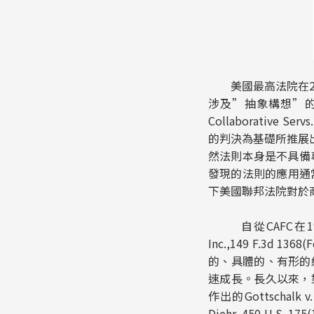
美國最高法院在20
涉及”抽象構想”
Collaborative Servs.
的判決為基礎所推展
然法則本身是不具備
發現的法則的應用通常
下美國聯邦法院對於
自從CAFC在19
Inc.
,
149 F.3d 1368
(
的、具體的、有形的
速成長。長久以來，
作出的
Gottschalk v
Diehr
,
450 U.S. 175