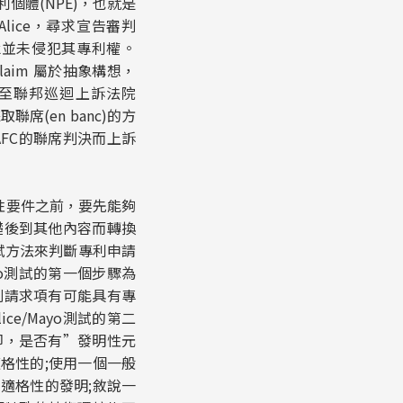
利個體(NPE)，也就是
告Alice，尋求宣告審判
Bank並未侵犯其專利權。
laim 屬於抽象構想，
訴至聯邦巡迴上訴法院
聯席(en banc)的方
AFC的聯席判決而上訴
性要件之前，要先能夠
礎後到其他內容而轉換
試方法來判斷專利申請
yo測試的第一個步驟為
則請求項有可能具有專
e/Mayo測試的第二
即，是否有”發明性元
格性的;使用一個一般
適格性的發明;敘說一