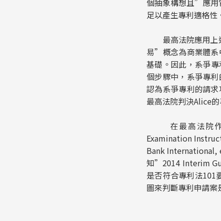
個抽象構想且”應用
足以產生專利適格性
最高法院應用上述的A
易”概念為商業體系
基礎。因此，系爭專利
個步驟中，系爭專利
認為系爭專利的請求
最高法院判決Alic
在最高法院作
Examination Instruct
Bank Internatio
知”2014 Interim
是否符合專利法10
圖來判斷專利申請案