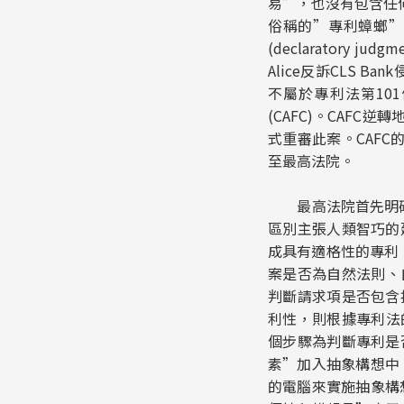
易”，也沒有包含任何原
俗稱的”專利蟑螂”(pa
(declaratory
Alice反訴CLS 
不屬於專利法第10
(CAFC)。CAFC逆
式重審此案。CAFC
至最高法院。
最高法院首先明確指
區別主張人類智巧的
成具有適格性的專利
案是否為自然法則、自
判斷請求項是否包含
利性，則根據專利法的
個步驟為判斷專利是
素”加入抽象構想中
的電腦來實施抽象構