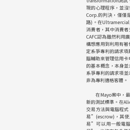
transformat
現的心理程序，並沒
Corp.
的判決，僅僅是將ma
路)。在
Ultramercial
消費者，其中消費者
CAFC認為雖然利
構想應用到利用有著
定系爭專利的請求項
腦輔助來管理信用卡
的基本概念，本身並
系爭專利的請求項並未通
非為專利適格客體。
在
Mayo
案中，
新的測試標準。在Ali
交易方法與電腦程式
易”(escrow)，
易”可以用一般電腦完