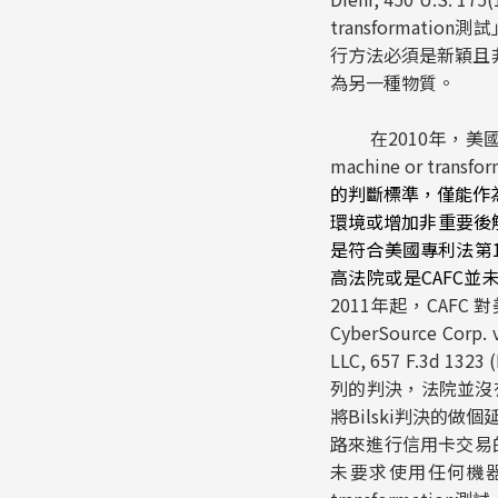
transformat
行方法必須是新穎且非是瑣碎
為另一種物質。
在2010年，美國最高
machine or tra
的判斷標準，僅能作
環境或增加非重要後解
是符合美國專利法第
高法院或是CAFC並
2011年起，CAF
CyberSource Corp. v.
LLC, 657 F.3d 1323
列的判決，法院並沒
將
Bilski
判決的做個
路來進行信用卡交易的認
未要求使用任何機器