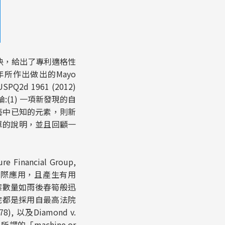
決，給出了專利適格性
2年所作出做出的
Mayo
1 USPQ2d 1961 (2012)
(1) 一項新發現的自
藝中已知的元素，則新
簡單的說明，並且回顧一
ure Financial Group,
一些實際應用，且產生有用
案數量如雨後春筍般迅
院都是採用自最高法院
978), 以及
Diamond v.
。所謂的「machine or