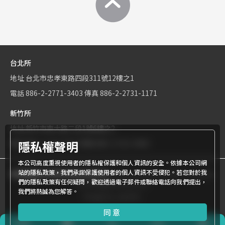
台北所
地址
台北市忠孝東路四段311號12樓之1
電話
886-2-2771-3403
傳真
886-2-2731-1171
新竹所
地址
新竹市東大路二段1號6樓之2
隱私權聲明
電話
886-3-534-9161
傳真
886-3-531-0460
本公司高度重視使用者的隱私權保護和個人資訊的安全。依據本公司網
站的隱私政策，我們承諾保護使用者的個人資訊不受侵犯。若您對於我
商標權屬世界專利有限公司所有
© World Patent Limited Company
們的隱私政策有任何疑問，歡迎透過電子郵件或聯絡電話向我們提出，
Inc All Rights Reserved.
我們將熱誠為您解答。
Design by Julyinfo.
同意