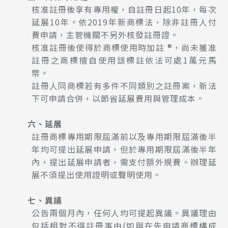
核准註冊後享有專用權，自註冊日起10年，每次
延展10年。依2019年新商標法，除非註冊人付
費申請，主管機關不另外核發註冊證。
核准註冊後使得於商標使用時加註 ®，尚未獲准
註冊之商標擅自使用該標註依法可處1萬元馬
幣。
註冊人同商標若有多件不同類別之註冊案，新法
下可申請合併，以節省延展費用與管理成本。
六、延展
註冊商標專用期限屆滿前以及專用期限屆滿後半
年均可提出延展申請，但於專用期限屆滿後半年
內，提出延展申請者，需支付額外規費。辦理延
展不須提出使用證明或聲明使用。
七、異議
公告兩個月內，任何人均可提起異議。異議理由
包括相對不得註冊事由(如與在先申請商標構成