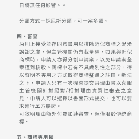
日將無任何影響。。
分類方式—採尼斯分類。可一案多類。
四、審查
原則上接受並存同意書用以排除近似商標之混淆
誤認之虞，但主管機關仍有裁量權，如果與近似
商標時，申請人亦得分割申請案，以免申請案全
案遭到核駁。商標中若有不具識別性之部分，得
以聲明不專用之方式取得商標整體之註冊。新法
之下，申請人只有一次機會提交其理由書以克服
主管機關針對絕對/相對理由實質性審查之意
見。申請人可以選擇以書面形式提交，也可以要
求進行單方聽證。
可敘明理由額外付費加速審查，但僅限於傳統商
標。
五、商標專用權