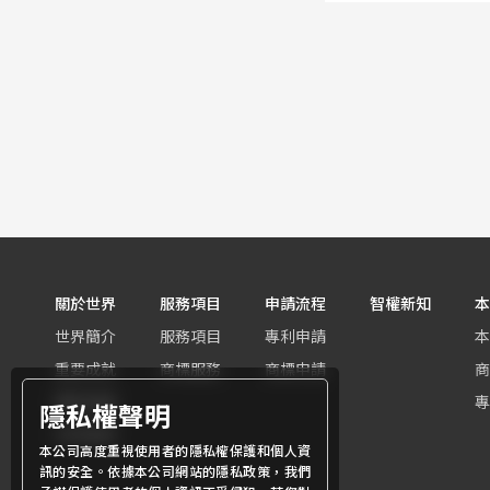
關於世界
服務項目
申請流程
智權新知
本
世界簡介
服務項目
專利申請
本
重要成就
商標服務
商標申請
商
團隊組織
專
隱私權聲明
世界客群
本公司高度重視使用者的隱私權保護和個人資
訊的安全。依據本公司網站的隱私政策，我們