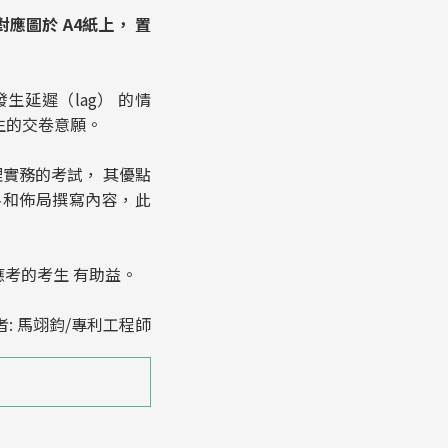
圖於 A4紙上， 置
延遲（lag） 的情
生的交卷意願。
實務的考試， 其優點
料和佈局撰寫內容，此
考的考生 有助益。
: 馬翊鈞/專利工程師