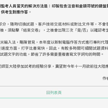
監考人員當天的解決方法是：印製包含注音和倉頡符號的鍵盤對應
，供考生對應作答
。
，隨時切換試題、客戶技術交底材料或對比文件等，不會發生
後，須點擊「結束交卷」，之後會出現三次「是/否」以確認考
輸入法，略陳管見，本年度以新制電腦作答方式進行專利代理
在速度方面，打字比書寫快，因此，有較多時間可細閱試題資
上試題文字的功能，節省了許多需要重複書寫文字詞句的時間。
師至大陸參加試考的經驗分享，冀望對今年十一月欲前往大陸應
作者
回列表頁