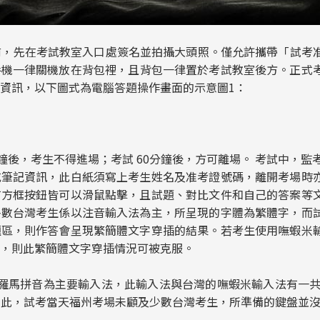
先在考試教室入口處簽名並拍攝大頭照。僅允許攜帶「試考准
手機一律關機放在背包裡，且背包一律置於考試教室後方。正式
資訊，以下圖式為電腦答題操作畫面的示意圖1：
鐘後，考生不得進場；考試 60分鐘後，方可離場。 考試中，監
或筆記資訊，此白紙須寫上考生姓名及准考證號碼，離開考場時
有方框按鈕皆可以滑鼠點擊，且試題、對比文件和自己的答案等
多數台灣考生係以注音輸入法為主，所呈現的字體為繁體字，而
題區，則作答會呈現繁簡體文字穿插的結果。若考生使用嘸蝦米
」，則此繁簡體文字穿插情況可被克服。
拼音為主要輸入法，此輸入法與台灣的嘸蝦米輸入法有一共
因此，試考當天福州考場未顧及少數台灣考生，所準備的鍵盤並