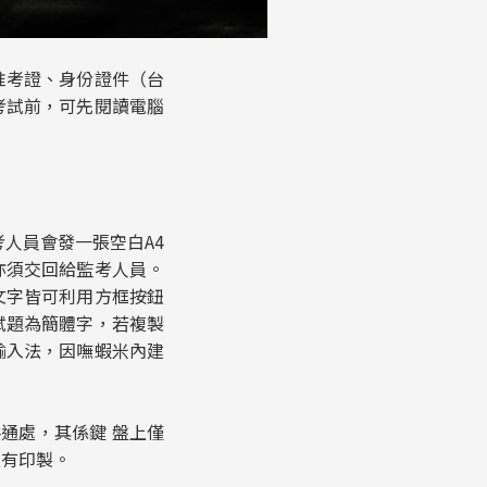
考證、身份證件（台
考試前，可先閱讀電腦
考人員會發一張空白A4
亦須交回給監考人員。
文字皆可利用方框按鈕
試題為簡體字，若複製
輸入法，因嘸蝦米內建
通處，其係鍵 盤上僅
沒有印製。