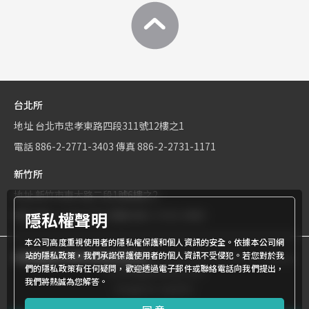
台北所
地址
台北市忠孝東路四段311號12樓之1
電話
886-2-2771-3403
傳真
886-2-2731-1171
新竹所
地址
新竹市東大路二段1號6樓之2
隱私權聲明
電話
886-3-534-9161
傳真
886-3-531-0460
本公司高度重視使用者的隱私權保護和個人資訊的安全。依據本公司網
站的隱私政策，我們承諾保護使用者的個人資訊不受侵犯。若您對於我
商標權屬世界專利有限公司所有
© World Patent Limited Company
們的隱私政策有任何疑問，歡迎透過電子郵件或聯絡電話向我們提出，
Inc All Rights Reserved.
我們將熱誠為您解答。
Design by Julyinfo.