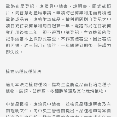
電路布局登記，應備具申請書、說明書、圖式或照
片，向智慧財產局申請。申請時已商業利用而有積體
電路成品者，應檢附該成品。權利期間則自登記之申
請日或首次商業利用日起算十年。電路布局在首次商
業利用後逾二年，即不得再申請登記。主管機關的登
記手續基本上採形式審查，不作實體審查，因此審核
期間短，約三個月可獲證。十年期限到期後，保護力
即失效。
植物品種及種苗法
適用本法之植物種類，指為生產農產品而栽培之種子
植物、蕨類、苔蘚類、多細胞藻類及其他栽培植物。
申請品種權，應填具申請書，並檢具品種說明書及有
關證明文件，向中央主管機關提出。品種權申請案自
核准公告之日起，發生品種權之效力。木本或多年生