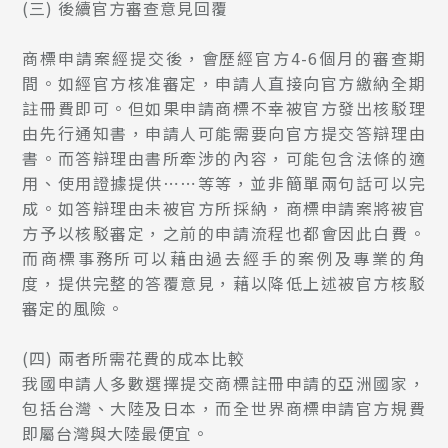
(三)
後續官方審查意見回覆
商標申請案經提交後，會歷經官方4-6個月的審查期
間。如經官方核准審定，申請人直接向官方繳納全期
註冊費即可。但如果申請商標不幸被官方發出核駁理
由先行通知書，申請人可能需要向官方提交答辯理由
書。而答辯理由書所牽涉的內容，可能包含法條的適
用、使用證據提供⋯⋯等等，並非簡單兩句話可以完
成。如答辯理由未被官方所採納，商標申請案將被官
方予以核駁審定，之前的申請流程也都會因此白費。
而商標事務所可以藉由過去經手的案例及專業的角
度，提供完整的答覆意見，藉以降低上述被官方核駁
審定的風險。
(四)
兩者所需花費的成本比較
我國申請人多數選擇提交商標註冊申請的亞洲國家，
包括台灣、大陸及日本，而全世界商標申請官方規費
即屬台灣與大陸最便宜。