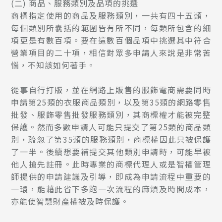
(二)
商品、服務類別及品項的挑選
商標指定使用的商品及服務類別，一共有四十五類，
每個類別所囊括的範圍皆有所不同，每類所包含的細
項更是有數百項。要在這數百個品項中挑選其中符合
營業項目的二十項，相信對眾多申請人來說是非常苦
惱，不知該如何著手。
從事自行打版，並在網路上販售的服飾電商需要同時
申請第25類的衣服商品類別，以及第35類的網路零售
批發、服飾零售批發服務類別，其商標權才能被完整
保護。然而多數申請人可能只提交了第25類的商品類
別，疏忽了第35類的服務類別，商標權因此只被保護
了一半。後續想要補提交其他類別申請時，可能早被
他人搶先註冊。此時專業的商標代理人或是智權管理
師提供的申請建議及引導，即成為申請流程中重要的
一環，能藉此省下多跑一次流程的麻煩及時間成本，
亦能使智慧財產權被及時保護。