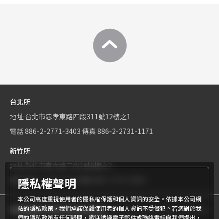
台北所
地址
台北市忠孝東路四段311號12樓之1
電話
886-2-2771-3403
傳真
886-2-2731-1171
新竹所
地址
新竹市東大路二段1號6樓之2
隱私權聲明
電話
886-3-534-9161
傳真
886-3-531-0460
本公司高度重視使用者的隱私權保護和個人資訊的安全。依據本公司網
站的隱私政策，我們承諾保護使用者的個人資訊不受侵犯。若您對於我
商標權屬世界專利有限公司所有
© World Patent Limited Company
們的隱私政策有任何疑問，歡迎透過電子郵件或聯絡電話向我們提出，