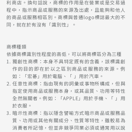
利商店。換句話說，商標的作用是在營業或是交易過
程中，指示商品或服務的來源及出處，且能夠和他人
的商品或服務相區別。商標與普通logo標誌最大的不
同，就在於有沒有「識別性」。
商標種類
依據商標識別性程度的高低，可以將商標區分為三種
獨創性商標：本身不具特定既有的含義，該標識創
作的目的即在於以之區別商品或服務的來源。例
如：「宏碁」用於電腦、「 」用於汽車。
任意性商標：指由現有的詞彙或事物所構成，但與
指定使用商品或服務本身，或其品質、功用等特性
全然無關者。例如：「APPLE」用於手機、「 」用
於衣服。
暗示性商標：指以隱含譬喻方式暗示商品或服務品
質、功用或其他有關成分、性質等特性，雖較易為
消費者所記憶，但並非競爭同業必須或通常用以說