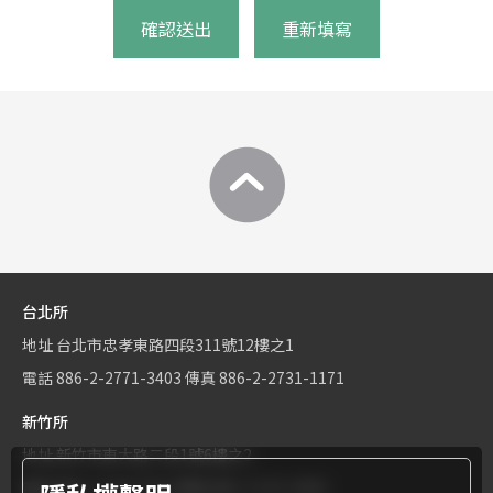
確認送出
重新填寫
台北所
地址
台北市忠孝東路四段311號12樓之1
電話
886-2-2771-3403
傳真
886-2-2731-1171
新竹所
地址
新竹市東大路二段1號6樓之2
電話
886-3-534-9161
傳真
886-3-531-0460