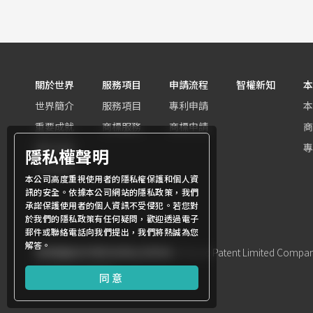
關於世界
服務項目
申請流程
智權新知
本
世界簡介
服務項目
專利申請
本
重要成就
商標服務
商標申請
商
團隊組織
專
隱私權聲明
世界客群
本公司高度重視使用者的隱私權保護和個人資
訊的安全。依據本公司網站的隱私政策，我們
承諾保護使用者的個人資訊不受侵犯。若您對
於我們的隱私政策有任何疑問，歡迎透過電子
郵件或聯絡電話向我們提出，我們將熱誠為您
解答。
商標權屬世界專利有限公司所有
© World Patent Limited Company 
Design by Julyinfo.
同意