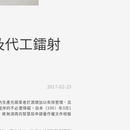
及代工鐳射
2017-02-23
內生產光碟業者於源頭加以有效管理，且
序的不必要障礙，自本（106）年3月1
時，將無須再向智慧局申請著作權文件核驗