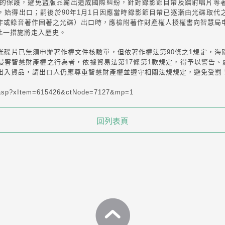
的保護，避免盜版品輸出造成國際糾紛，針對錄影節目帶及鐳射唱片等
，始得出口；嗣後於90年1月1日因應當時錄影節目帶已逐漸由光碟取代
作或錄音著作固著之光碟）出口時，應檢附著作財產權人授權書向智慧局
此一措施將走入歷史。
碟片已無須申辦著作權文件核驗單，但依著作權法第90條之1規定，海
害智慧財產權之行為者，依據貿易法第17條第1款規定，得予以警告、
輸出入貨品，請出口人仍應尊重智慧財產權並遵守相關法規規定，避免受罰
.asp?xItem=615426&ctNode=7127&mp=1
回列表頁