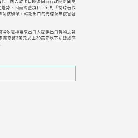
著作，國人於出口時須向前行政院新聞局
之趨勢，因而調整項目，針對「視聽著作
申請核驗單，確認出口的光碟並無侵害著
關得依職權要求出口人提供出口貨物之著
處新臺幣3萬元以上30萬元以下罰鍰或停
！