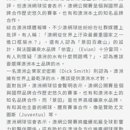
評，但澳洲網球協會表示，澳網公開賽是個與國際品
牌合作歷史悠久的賽事，也有和澳洲本土的知名品牌
合作。
綜合澳洲媒體報導，不少澳網球迷紛紛在社群媒體上
批評，有人稱：「澳網從世界上汙染最嚴重國家之一
進口瓶裝水？」，還有人認為「景田百歲山」的設
計，與法國礦泉水品牌「依雲」（Evian）十分雷同，
有人則懷疑「澳洲的水有什麼問題嗎？」，認為應該
要選擇澳洲本土品牌的水。
一名澳洲企業家史密斯（Dick Smith）則認為，澳洲
擁有世界上最乾淨的水，應該提供澳洲水才對。
面對批評，澳洲網球協會聲明表示，澳網公開賽是個
與國際品牌合作歷史悠久的賽事，也有和澳洲本土的
知名品牌合作，而「景田」是世界高級礦泉水品牌，
有和其他主要的網球、體育賽事合作，像是贊助尤文
圖斯（Juventus）等。
澳洲網球協會表示，澳網公開賽將繼續拓展全球影響
力和夥伴關係，這有助於在澳洲全方位推廣網球運動