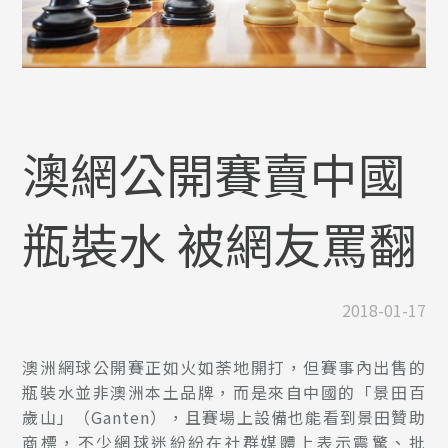
澳網公開賽賣中國
瓶裝水 被網友罵翻
2018-01-17
澳洲網球公開賽正如火如荼地開打，但賽事內出售的
瓶裝水並非澳洲本土品牌，而是來自中國的「景田百
歲山」（Ganten），且賽場上設備也能看到景田贊助
商標，不少網球迷紛紛在社群媒體上表示震驚、批