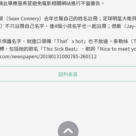
姨此舉應是希望避免電影相關網站進行不當廣告。
ean Connery）去年也幫自己的姓名註冊；足球明星大衛貝克漢
ckham）不只註冊自己名字，連4個小孩名字也一起註冊；傑斯（Jay-
）不只保護名字，就連口頭禪「That’s hot」也不放過。泰勒絲（Ta
的歌名「This Sick Beat」、歌詞「Nice to meet you,
com/newspapers/20180131000785-260112
回列表頁