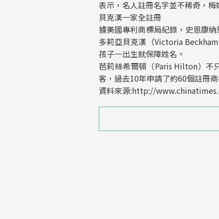
表示，名人註冊名字並不稀奇，梅
貝克漢一家全註冊
據美國專利商標局紀錄，史恩康納萊（S
多莉亞貝克漢（Victoria Be
孩子一出生就保障姓名。
芭莉絲希爾頓（Paris Hilton
客，過去10年申請了約60個註冊商標，包括她
資料來源:http://www.chinatimes.