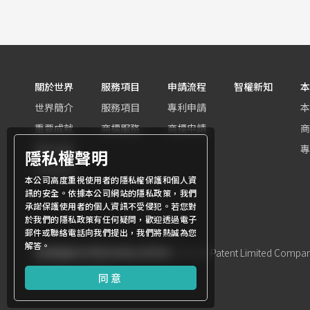
關於世界
服務項目
申請流程
智權新知
本
世界簡介
服務項目
專利申請
本
重要成就
商標服務
商標申請
商
團隊組織
專
隱私權聲明
世界客群
本公司高度重視使用者的隱私權保護和個人資
訊的安全。依據本公司網站的隱私政策，我們
承諾保護使用者的個人資訊不受侵犯。若您對
於我們的隱私政策有任何疑問，歡迎透過電子
郵件或聯絡電話向我們提出，我們將熱誠為您
解答。
商標權屬世界專利有限公司所有
© World Patent Limited Company 
Design by Julyinfo.
同意