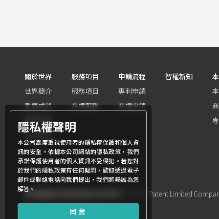
關於世界
服務項目
申請流程
智權新知
本
世界簡介
服務項目
專利申請
本
重要成就
商標服務
商標申請
商
團隊組織
專
隱私權聲明
世界客群
本公司高度重視使用者的隱私權保護和個人資
訊的安全。依據本公司網站的隱私政策，我們
承諾保護使用者的個人資訊不受侵犯。若您對
於我們的隱私政策有任何疑問，歡迎透過電子
郵件或聯絡電話向我們提出，我們將熱誠為您
解答。
商標權屬世界專利有限公司所有
© World Patent Limited Company 
Design by Julyinfo.
同意