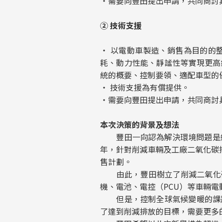
・需要向豐田提出申請，共同商討
② 技術支援
・ 以電動車製造、銷售為目的的
耗、動力性能、靜謐性等實現更高
統的概要、控制要領、適配車型的
・ 技術支援為有償提供。
・需要向豐田提出申請，共同商討
本次決策的背景及想法
豐田一向認為解決環境問題是經營
年，針對削減車輛及工廠二氧化碳排
售計劃。
由此，豐田樹立了削減二氧化碳
機、電池、電控（PCU）等車輛
但是，控制全球氣候變暖的課題
了達到削減排放的目標，需要更多