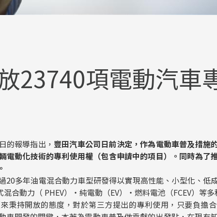
放23740項電動汽車
月3日的報導指出，
豐田汽車公司日前決定，作為電動車普及措施
車輛電動化技術的專利使用權（包含申請中的項目）。同時為了
。
20多年油電混合動力車型研發得以實現高性能、小型化、低成
式混合動力（ PHEV）・純電動（EV）・燃料電池（FCEV）
秉持開放的態度，對於第三方提出的專利使用，只要負擔合
動車開發的關鍵，本著為電動車普及做貢獻的出發點，在現有