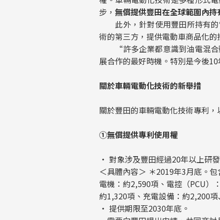
步，
無償提供豐田在全球範圍內持有
此外，針對使用豐田所持有的電機
術的第三方，提供電動車商品化的
“許多企業都意識到油電混合動
展合作的最好時機。特別是今後1
關於車輛電動化技術的新舉措
關於豐田的車輛電動化技術專利，
①無償提供專利使用權
・ 對象涉及豐田經過20年以上研發
＜具體內容＞ ＊2019年3月底。
電機：約2,590項、電控（PCU）
約1,320項、充電設備：約2,200
・ 提供期限至2030年底。