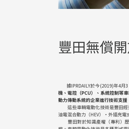
豐田無償開
據IPRDAILY於今(2019)年4
機、電控（PCU）、系統控制等
動力傳動系統的企業進行技術支援
這些車輛電動化技術是豐田經過
油電混合動力（HEV）・外插充電
豐田對於知識產權（專利）歷來
權。車輛電動化技術是多種形式電