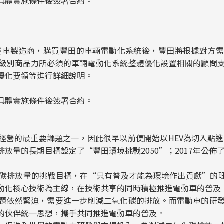
具體實施條件後簽署合約。
整車製造商，購買豐田的車輛電動化系統後，豐田將根據對方
級別商品力所必須的車輛電動化系統整體優化設置相關的顧問
優化要領等進行詳細說明。
具體實施條件後簽署合約。
的最重要課題之一，因此很早以前便開始以HEV為切入點進行
放量的長期目標設定了“豐田環境挑戰2050”；2017年公佈了
排放量的挑戰目標，在“只有普及才能為環境作出貢獻”的理念
電動化核心技術為主線，在技術共享的同時積極推進電動車的普及
依然緊迫，需要進一步削減二氧化碳的排放。而電動車的研發
的伙伴統一思想，攜手共同推進電動車的普及。