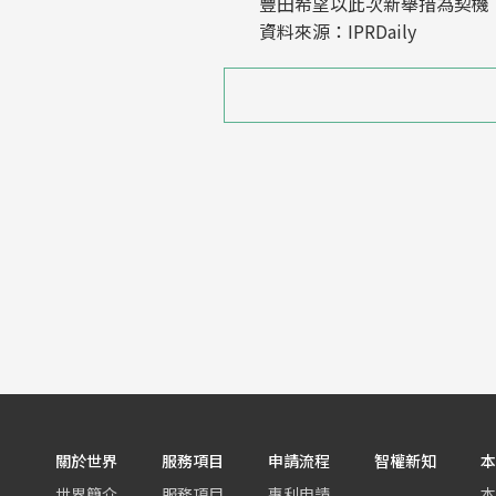
豐田希望以此次新舉措為契機，
資料來源：IPRDaily
關於世界
服務項目
申請流程
智權新知
本
世界簡介
服務項目
專利申請
本