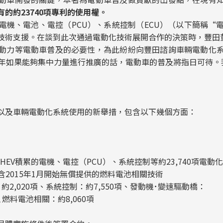
的約23740項專利的使用權。
、電池、電控（PCU）、系統控制（ECU）（以下簡稱“
技術支援。在談到此次通過電動化技術展開合作的決策時，豐田
力等電動車普及的必要性，為此紛紛向豐田諮詢車輛電動化系
0年如果能夠集中力量進行推廣的話，電動車的普及將指日可待。
以及車輛電動化系統使用的新舉措，包含以下幾個方面：
HEV積累的電機、電控（PCU）、系統控制等約23,740項電動
包含2015年1月開始無償提供的燃料電池相關技術
：約2,020項、系統控制：約7,550項、發動機･變速驅動橋：
項､燃料電池相關：約8,060項