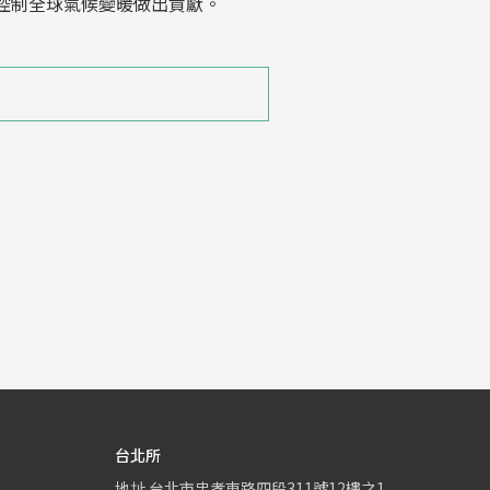
控制全球氣候變暖做出貢獻。
台北所
地址
台北市忠孝東路四段311號12樓之1