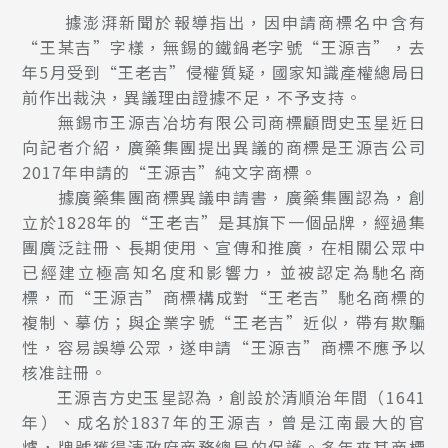
據澎湃新聞於報導指出，因申請商標名中含有
“王某吉”字樣，無錫的鐵鍋老字號“王源吉”，去
年5月受到“王老吉”侵權質疑，國家知識產權總局日
前作出裁決，異議理由證據不足，不予支持。
無錫市王源吉冶坊有限公司商標顧問史玉星近日
向記者介紹，廣藥集團提出異議的商標是王源吉公司
2017年申請的“王源吉”純文字商標。
據廣藥集團商標異議申請書，廣藥集團認為，創
立於1828年的“王老吉”是其旗下一個品牌，經過集
團廣泛註冊、長期使用、宣傳和推廣，在相關公眾中
已經建立極高知名度和影響力，並被認定為馳名商
標，而“王源吉”商標構成對“王老吉”馳名商標的
複制、摹仿；與企業字號“王老吉”近似，帶有欺騙
性，容易誤導公眾，遂申請“王源吉”商標不應予以
核准註冊。
王源吉方史玉星認為，創設於清順治年間（1641
年）、成名於1837年的王源吉，曾是江南最大的官
爐，牌號獲得清政府商務總局的保護。多年來其商標