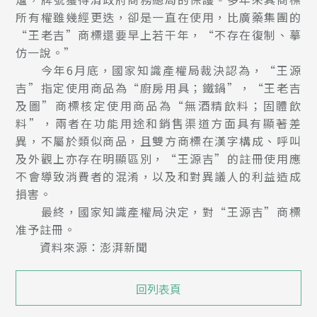
所有權雖幾經更迭，卻是一直在使用，比廣藥集團的
“王老吉”商標還要早上若干年，“不存在復制、摹
仿一說。”
今年6月底，國家知識產權局裁決認為，“王源
吉”指定使用商品為“廚房用具；鐵鍋”，“王老吉
及圖”商標核定使用商品為“無酒精飲料；固體飲
料”，兩者在功能用途和銷售渠道方面具有顯著差
異，不屬於類似商品，且雙方商標在漢字構成、呼叫
及外觀上亦存在明顯區別，“王源吉”的註冊使用應
不會導致消費者的混淆，以及和對異議人的利益造成
損害。
最終，國家知識產權局決定，對“王源吉”商標
准予註冊。
資料來源：澎湃新聞
回列表頁