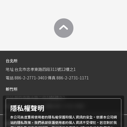
台北所
地址
台北市忠孝東路四段311號12樓之1
電話
886-2-2771-3403
傳真
886-2-2731-1171
新竹所
地址
新竹市東大路二段1號6樓之2
隱私權聲明
電話
886-3-534-9161
傳真
886-3-531-0460
本公司高度重視使用者的隱私權保護和個人資訊的安全。依據本公司網
站的隱私政策，我們承諾保護使用者的個人資訊不受侵犯。若您對於我
商標權屬世界專利有限公司所有
© World Patent Limited Company