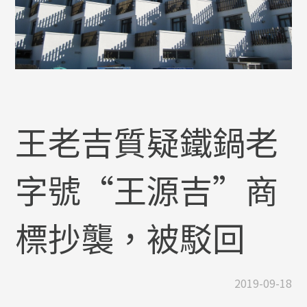
王老吉質疑鐵鍋老
字號“王源吉”商
標抄襲，被駁回
2019-09-18