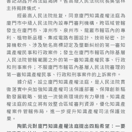
書記胡昌升為法庭揭牌。省高級人民法院院長吳偕林
主持揭牌儀式。
經最高人民法院批复，同意廈門知識產權法庭為
廈門市中級人民法院內設專門審判機構，跨區域管轄
發生在廈門市、漳州市、泉州市、龍巖市轄區內的專
利、植物新品種、集成電路布圖設計、技術秘密、計
算機軟件、涉及馳名
商標
認定及壟斷糾紛的第一審知
識產權民事和行政案件；發生在廈門市轄區內除基層
人民法院管轄範圍之外的第一審知識產權民事、行政
和刑事案件；不服廈門市轄區內基層人民法院審理的
第一審知識產權民事、行政和刑事案件的上訴案件。
據介紹，設立廈門知識產權法庭，是人民法院貫
徹落實中央加強知識產權司法保護部署、保障創新驅
動發展戰略、營造一流營商環境的有力舉措。知識產
權法庭的成立將有效整合區域審判資源，優化知識產
權案件管轄佈局，進一步提升知識產權司法保護效
果。
陶凱元對廈門知識產權法庭提出四點希望：一要