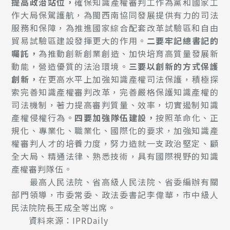
提高政治站位，
確保知識產權審判工作為黨和國家工
作大局保駕護航，為閩西南協同發展提供有力的司法
服務和保障，為推進國家綜合配套改革試驗區和自由
貿易試驗區建設發揮更大的作用。
二要牢記總書記的
囑託，
為推動創新創業創造、加快培育高質量發展新
動能，營造優質的法治環境。
三要以創新的方式保護
創新，
在更高水平上加強知識產權司法保護，積極探
索完善知識產權審判改革，完善嚴格保護知識產權的
司法機制，著力提高審判質量、效率，切實遏制知識
產權侵權行為。
四要加強隊伍建設，
按照革命化、正
規化、專業化、職業化、國際化的要求，加強知識產
權審判人才的培養力度，努力造就一支政治堅定、顧
全大局、精通法律、熟悉技術，具有國際視野的知識
產權審判隊伍。
最高人民法院、省高級人民法院、省委編辦有關
部門領導，市委常委、政法委書記李偉華，市中級人
民法院院長王成全等出席。
資料來源：IPRDaily