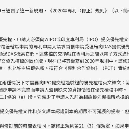
19日通告了這一新規則，《2020年專利（修正）規則》（以下簡稱
先權，申請人必須向WIPO或印度專利局（IPO）提交優先權文
允許跨管轄區申請的專利申請人請求首個申請受理局向DAS提供
通過DAS檢索它們。這些檔的交換就在專利局之間以電子方式進
S提交優先權檔的數位版。現在已將其編寫到2020年規則中。該修
檔，也允許主張優先權。這符合《專利合作條約》（PCT）實施細則
僅在兩種情況下才需要向IPO提交經過驗證的優先權檔英文譯文：
國際申請不完整而申請人聲稱缺失的資訊恰恰在優先權檔中時。
之二.1條的（e）段。它減少了申請人先前為翻譯優先權檔所承擔
於提交優先權文件和英文譯本認證副本的期限不可延長的提案。但
與修訂前的時間表相同。該修正規則第21（3）條規定，如果申