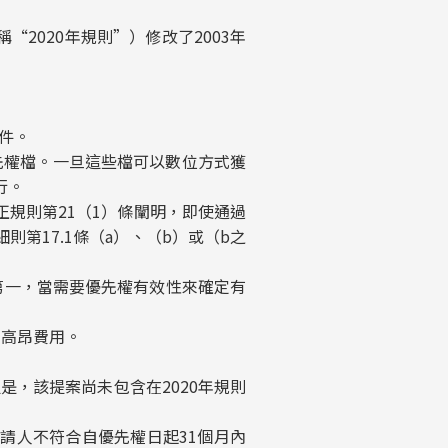
“2020年規則”）修改了2003年
件。
優先權檔。一旦這些檔可以數位方式獲
行。
正規則第21（1）條闡明，即使通過
第17.1條（a）、（b）或（b之
第一，當需要優先權有效性來確定有
的高昂費用。
是，該提案尚未包含在2020年規則
請人不符合自優先權日起31個月內