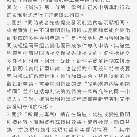
其次，《辦法》第二條第二款對非正常申請專利行為
的表現形式進行了非窮舉式列舉。
1.關於“同時或者先後提交發明創造內容明顯相同、
或者實質上由不同發明創造特徵或要素簡單組合變化
而形成的多件專利申請。”是指發明創造內容明顯相
同或經過簡單組合變化而形成多件專利申請，無論這
些專利申請是同時提交還是先後提交的，既包括提交
多件不同材料、組分、配比、部件等簡單替換或拼湊
的發明或實用新型申請，也包括對不同設計特徵或要
素原樣或細微變化後，進行簡單拼合、替換得到的外
觀設計申請。需要特別指出的是“發明創造內容明顯
相同”並不包括專利法第九條第一款所允許的同一申
請人同日對同樣的發明創造既申請實用新型專利又申
請發明專利的情形。
2.關於“所提交專利申請存在編造、偽造或變造發明
創造內容、實驗資料或技術效果，或者抄襲、簡單替
換、拼湊現有技術或現有設計等類似情況。”其中