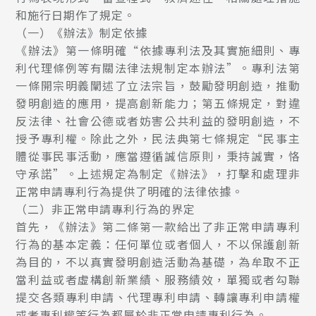
和施行日期作了規定。
（一）《辦法》制定依據
《辦法》第一條明確“依據專利法及其實施細則、專
利代理條例等有關法律法規制定本辦法”。專利法第
一條開宗明義闡述了立法宗旨，鼓勵發明創造，推動
發明創造的應用，提高創新能力；第五條規定，對違
反法律、社會公德或者妨害公共利益的發明創造，不
授予專利權。除此之外，民法典第七條規定“民事主
體從事民事活動，應當遵循誠信原則，秉持誠實，恪
守承諾”。上述規定為制定《辦法》，打擊和處理非
正常申請專利行為提供了明確的法律依據。
（二）非正常申請專利行為的界定
首先，《辦法》第二條第一款給出了非正常申請專利
行為的基本定義：任何單位或者個人，不以保護創新
為目的，不以真實發明創造活動為基礎，為牟取不正
當利益或者虛構創新業績、服務績效，單獨或者勾聯
提交各類專利申請、代理專利申請、轉讓專利申請權
或者專利權等行為都屬於非正常申請專利行為。