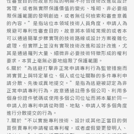
性審查目的而故意形成的明顯不符合技術改進或設計
常理，或者無實際保護價值的變劣、堆砌、非必要縮
限保護範圍的發明創造，或者無任何檢索和審查意義
的內容。”是指站位本領域技術人員角度，申請人為
規避可專利性審查目的，故意將本領域常規的或者本
可以通過簡單步驟實現的技術路線或設計方案複雜化
處理，但實際上並沒有實現技術改進和設計改進，尤
其是通過羅列大量、細微非必要技術特徵形成的權利
要求，本質上毫無必要地縮限了保護範圍。
6.關於“為逃避打擊非正常申請專利行為監管措施而
將實質上與特定單位、個人或位址關聯的多件專利申
請分散、先後或異地提交。”是指為逃避被認定為非
正常申請專利行為，故意通過註冊多個公司、利用多
個身份證件號碼或使用多個公司位址而將本屬於同一
申請人的專利申請從時間、地點、申請人等多個角度
進行分散提交的行為。
7.關於“不以實施專利技術、設計或其他正當目的倒
買倒賣專利申請權或專利權，或者虛假變更發明人、