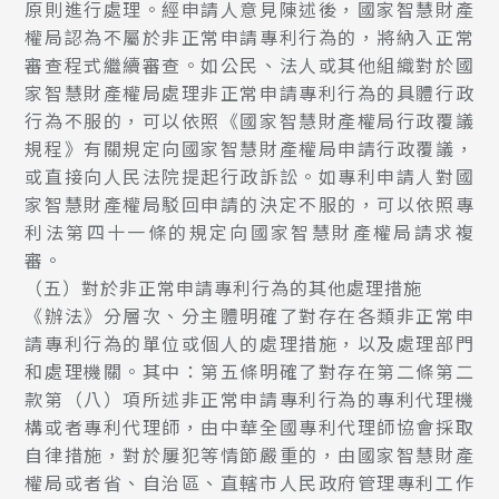
原則進行處理。經申請人意見陳述後，國家智慧財產
權局認為不屬於非正常申請專利行為的，將納入正常
審查程式繼續審查。如公民、法人或其他組織對於國
家智慧財產權局處理非正常申請專利行為的具體行政
行為不服的，可以依照《國家智慧財產權局行政覆議
規程》有關規定向國家智慧財產權局申請行政覆議，
或直接向人民法院提起行政訴訟。如專利申請人對國
家智慧財產權局駁回申請的決定不服的，可以依照專
利法第四十一條的規定向國家智慧財產權局請求複
審。
（五）對於非正常申請專利行為的其他處理措施
《辦法》分層次、分主體明確了對存在各類非正常申
請專利行為的單位或個人的處理措施，以及處理部門
和處理機關。其中：第五條明確了對存在第二條第二
款第（八）項所述非正常申請專利行為的專利代理機
構或者專利代理師，由中華全國專利代理師協會採取
自律措施，對於屢犯等情節嚴重的，由國家智慧財產
權局或者省、自治區、直轄市人民政府管理專利工作