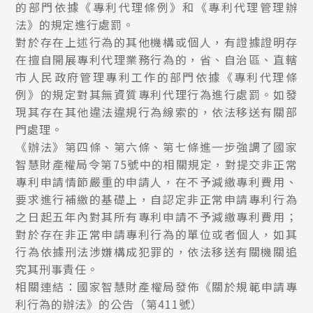
的部門依據《專利代理條例》和《專利代理管理辦
法》的規定進行處罰。
對於存在上述行為的其他機構或個人，有證據證明存
在擅自開展專利代理業務行為的，省、自治區、直轄
市人民政府管理專利工作的部門依據《專利代理條
例》的規定對其無資質專利代理行為進行處罰。如發
現其存在其他違法違規行為線索的，依法移送有關部
門處理。
《辦法》第四條、第六條、第七條進一步強調了國家
智慧財產權局令第75號中的相關規定，對提交非正常
專利申請情節嚴重的申請人，在不予減繳專利費用、
要求進行補繳的基礎上，自認定非正常申請專利行為
之日起五年內對其所有專利申請不予減繳專利費用；
對於存在非正常申請專利行為的單位或者個人，如其
行為依據刑法涉嫌構成犯罪的，依法移送有關機關追
究其刑事責任。
相關連結：
國家智慧財產權局發佈《關於規範申請專
利行為的辦法》的公告（第411號）