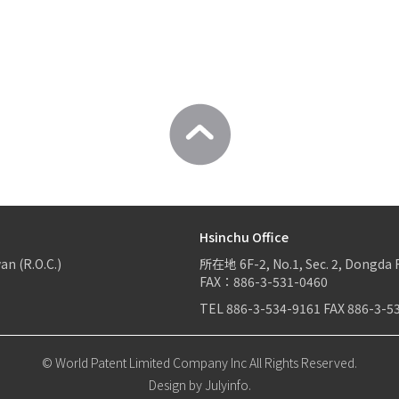
Hsinchu Office
an (R.O.C.)
所在地
6F-2, No.1, Sec. 2, Dongda 
FAX：886-3-531-0460
TEL
886-3-534-9161
FAX
886-3-5
© World Patent Limited Company Inc All Rights Reserved.
Design by Julyinfo.