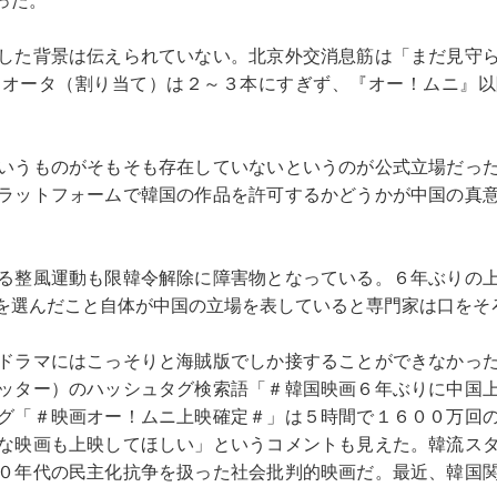
した背景は伝えられていない。北京外交消息筋は「まだ見守
クオータ（割り当て）は２～３本にすぎず、『オー！ムニ』以
いうものがそもそも存在していないというのが公式立場だっ
ラットフォームで韓国の作品を許可するかどうかが中国の真
る整風運動も限韓令解除に障害物となっている。６年ぶりの
を選んだこと自体が中国の立場を表していると専門家は口をそ
ドラマにはこっそりと海賊版でしか接することができなかっ
ッター）のハッシュタグ検索語「＃韓国映画６年ぶりに中国
グ「＃映画オー！ムニ上映確定＃」は５時間で１６００万回
な映画も上映してほしい」というコメントも見えた。韓流ス
０年代の民主化抗争を扱った社会批判的映画だ。最近、韓国