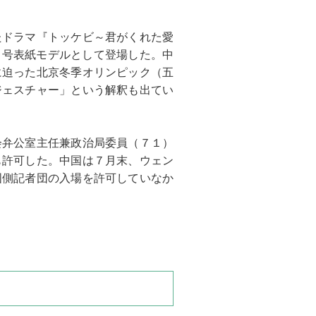
たドラマ『トッケビ～君がくれた愛
月号表紙モデルとして登場した。中
に迫った北京冬季オリンピック（五
ジェスチャー」という解釈も出てい
会弁公室主任兼政治局委員（７１）
も許可した。中国は７月末、ウェン
国側記者団の入場を許可していなか