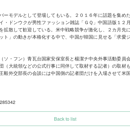
バーモデルとして登場してもいる。２０１６年に話題を集め
イ・ドンウクが男性ファッション雑誌「ＧＱ」中国語版１２
を拡散して歓迎している。米中戦略競争が激化し、２カ月先
ット」の動きが本格化する中で、中国が韓国に見せる「求愛
（ソ・フン）青瓦台国家安保室長と楊潔チ中央外事活動委員
団（大統領などの公式行事に同伴して取材する記者）の取材
王毅外交部長の会談には中国側の記者団だけを入場させて米
e/285342
Back to list