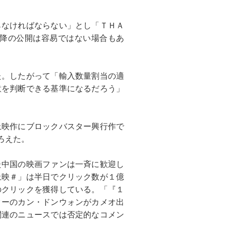
らなければならない」とし「ＴＨＡ
降の公開は容易ではない場合もあ
た。したがって「輸入数量割当の適
意を判断できる基準になるだろう」
上映作にブロックバスター興行作で
ろえた。
た中国の映画ファンは一斉に歓迎し
上映＃」は半日でクリック数が１億
のクリックを獲得している。「『１
ターのカン・ドンウォンがカメオ出
関連のニュースでは否定的なコメン