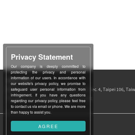
Privacy Statement
Our company is deeply committed to
protecting the privacy and personal
information of our users. In accordance with
Taipei Office
our website's privacy policy, we promise to
所在地
12F-1, No. 311, Chung Hsiao E. Rd., Sec. 4, Taipei 106, Taiw
safeguard user personal information from
infringement. If you have any questions
TEL
886-2-2771-3403
FAX
886-2-2731-1171
regarding our privacy policy, please feel free
to contact us via email or phone. We are more
than happy to assist you.
AGREE