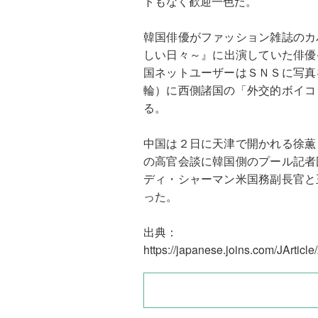
トもなく歓迎一色だ。
韓国俳優がファッション雑誌のカ
しい日々～』に出演していた俳優
国ネットユーザーはＳＮＳに写真
輪）に西側諸国の「外交的ボイコ
る。
中国は２日に天津で開かれる徐薫
の高官会談に韓国側のプール記者
ディ・シャーマン米国務副長官と
った。
出典：
https://japanese.joins.com/JArticl