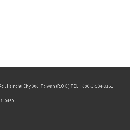
Rd., Hsinchu City 300, Taiwan (R.O.C.)
TEL：
886-3-534-9161
31-0460