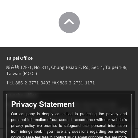
Taipei Office
所在地
12F-1, No. 311, Chung Hsiao E. Rd., Sec. 4, Taipei 106,
Taiwan (R.O.C.)
TEL
886-2-2771-3403
FAX
886-2-2731-1171
Hsinchu Office
Privacy Statement
所在地
6F-2, No.1, Sec. 2, Dongda Rd., Hsinchu City 300,
Taiwan (R.O.C.)
TEL：
886-3-534-9161
FAX：886-3-531-0460
Our company is deeply committed to protecting the privacy and
TEL
886-3-534-9161
FAX
886-3-531-0460
personal information of our users. In accordance with our website's
privacy policy, we promise to safeguard user personal information
from infringement. If you have any questions regarding our privacy
policy, please feel free to contact us via email or phone. We are more