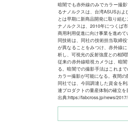
暗闇でも赤外線のみでカラー撮影
るナノルクスは、台湾ASUSおよ
とは早期に新商品開発に取り組む
ナノルクスは、2010年につく
商用利用促進に向け事業を進めて
同技術は、同社の技術担当取締役
が異なることをみつけ、赤外線に
析し、可視光の反射強度との相関
従来の赤外線暗視カメラは、暗闇
る。暗闇での撮影手法はこれまで
カラー撮影が可能になる。夜間の
同社では、今回調達した資金を利
連プロダクトの量産体制の確立を
出典:https://fabcross.jp/news/201