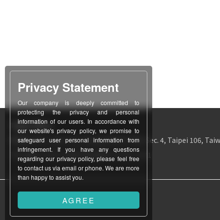
Privacy Statement
Our company is deeply committed to
protecting the privacy and personal
information of our users. In accordance with
Taipei Office
our website's privacy policy, we promise to
所在地
12F-1, No. 311, Chung Hsiao E. Rd., Sec. 4, Taipei 106, Taiw
safeguard user personal information from
infringement. If you have any questions
TEL
886-2-2771-3403
FAX
886-2-2731-1171
regarding our privacy policy, please feel free
to contact us via email or phone. We are more
than happy to assist you.
AGREE