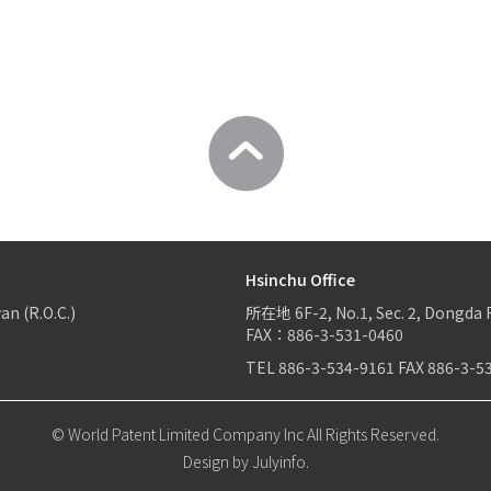
Hsinchu Office
an (R.O.C.)
所在地
6F-2, No.1, Sec. 2, Dongda 
FAX：886-3-531-0460
TEL
886-3-534-9161
FAX
886-3-5
© World Patent Limited Company Inc All Rights Reserved.
Design by Julyinfo.