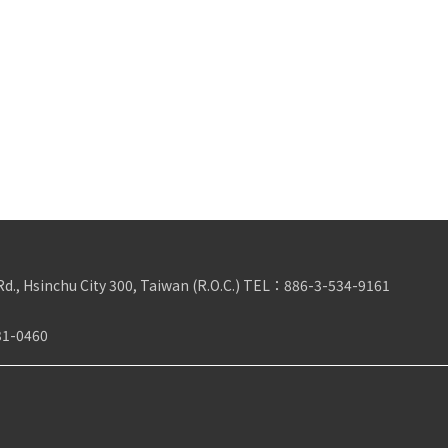
Rd., Hsinchu City 300, Taiwan (R.O.C.)
TEL：
886-3-534-9161
31-0460