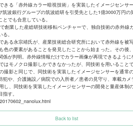
できる「赤外線カラー暗視技術」を実装したイメージセンサ
び筑波銀行グループの筑波総研を引受先とした1億3000万円の
ことでも合意している。
ば市で創業した産総研技術移転ベンチャーで、独自技術の赤外線
いる。
である永宗靖氏が、産業技術総合研究所において赤外線を被
も色の要素があることを発見したことから始まった。その後
関係が判明。赤外線情報だけでカラー画像が再現できるように
ではモノクロ撮影しかできなかったが、同技術を用いること
の撮影と同じで、同技術を実装したイメージセンサーを通常
防犯や、介護施設／病院での入所者／患者の見守り、車載カメ
用し、同技術を実装したイメージセンサーの開発と量産体制
目指す。
7/20170602_nanolux.html
Back to list