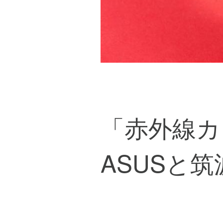
「赤外線カ
ASUSと