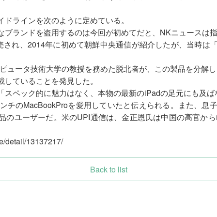
イドラインを次のように定めている。
なブランドを盗用するのは今回が初めてだと、NKニュースは
販売され、2014年に初めて朝鮮中央通信が紹介したが、当時は「
コンピュータ技術大学の教授を務めた脱北者が、この製品を分解し
載していることを発見した。
「スペック的に魅力はなく、本物の最新のiPadの足元にも及
チのMacBookProを愛用していたと伝えられる。また、息
ユーザーだ。米のUPI通信は、金正恩氏は中国の高官からiPa
。
e/detail/13137217/
Back to list