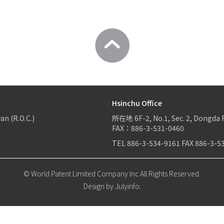
Hsinchu Office
an (R.O.C.)
所在地
6F-2, No.1, Sec. 2, Dongda 
FAX：886-3-531-0460
TEL
886-3-534-9161
FAX
886-3-5
© World Patent Limited Company Inc All Rights Reserved.
Design by Julyinfo.