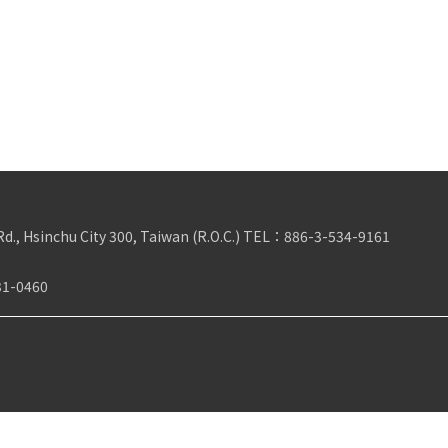
Rd., Hsinchu City 300, Taiwan (R.O.C.)
TEL：
886-3-534-9161
31-0460