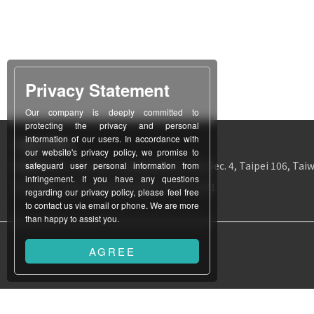
Privacy Statement
Our company is deeply committed to
protecting the privacy and personal
information of our users. In accordance with
Taipei Office
our website's privacy policy, we promise to
所在地
12F-1, No. 311, Chung Hsiao E. Rd., Sec. 4, Taipei 106, Taiw
safeguard user personal information from
infringement. If you have any questions
TEL
886-2-2771-3403
FAX
886-2-2731-1171
regarding our privacy policy, please feel free
to contact us via email or phone. We are more
than happy to assist you.
AGREE