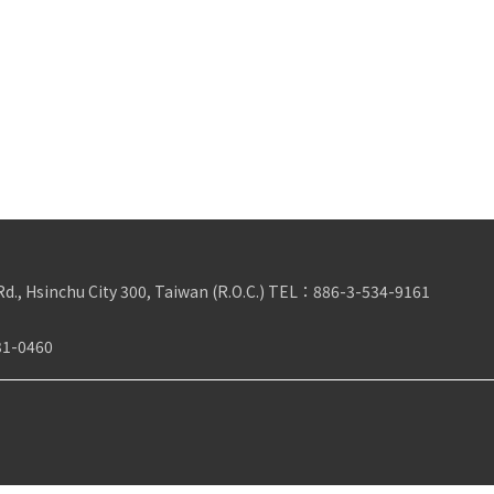
Rd., Hsinchu City 300, Taiwan (R.O.C.)
TEL：
886-3-534-9161
31-0460