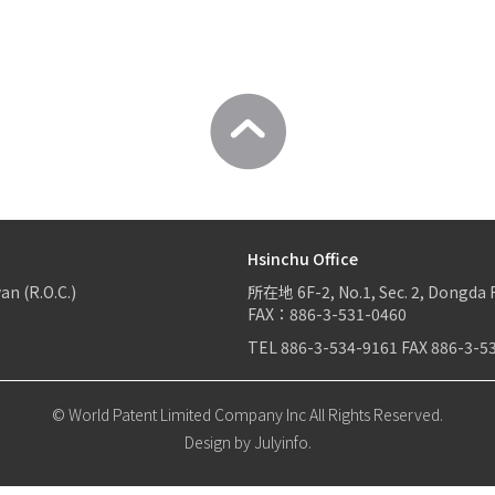
Hsinchu Office
an (R.O.C.)
所在地
6F-2, No.1, Sec. 2, Dongda 
FAX：886-3-531-0460
TEL
886-3-534-9161
FAX
886-3-5
© World Patent Limited Company Inc All Rights Reserved.
Design by Julyinfo.