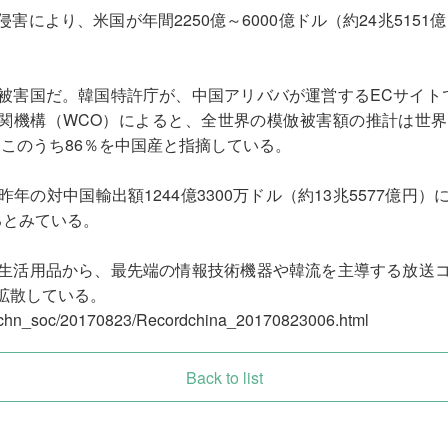
により、米国が年間2250億～6000億ドル（約24兆5151億
被害国だ。韓国特許庁が、中国アリババが運営するECサイト
界税関機構（WCO）によると、全世界の模倣被害額の推計は世界
このうち86％を中国産と指摘している。
年の対中国輸出額1244億3300万ドル（約13兆5577億円
るとみている。
生活用品から、最先端の情報技術機器や韓流を主導する放送
拡散している。
s/chn_soc/20170823/Recordchina_20170823006.html
Back to list