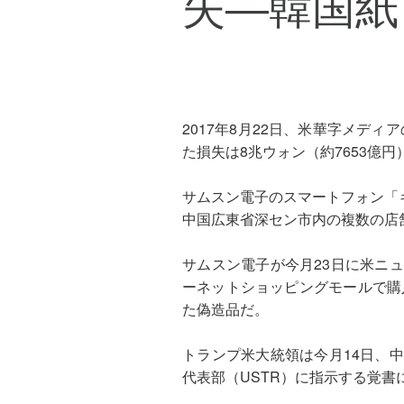
失―韓国紙
2017年8月22日、米華字メデ
た損失は8兆ウォン（約7653億
サムスン電子のスマートフォン「ギ
中国広東省深セン市内の複数の店
サムスン電子が今月23日に米ニ
ーネットショッピングモールで購
た偽造品だ。
トランプ米大統領は今月14日、
代表部（USTR）に指示する覚