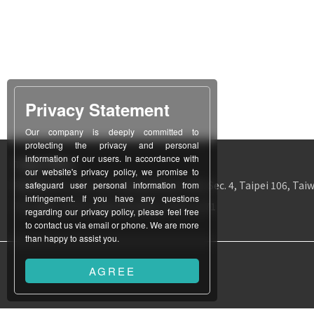
Privacy Statement
Our company is deeply committed to
protecting the privacy and personal
information of our users. In accordance with
Taipei Office
our website's privacy policy, we promise to
所在地
12F-1, No. 311, Chung Hsiao E. Rd., Sec. 4, Taipei 106, Taiw
safeguard user personal information from
infringement. If you have any questions
TEL
886-2-2771-3403
FAX
886-2-2731-1171
regarding our privacy policy, please feel free
to contact us via email or phone. We are more
than happy to assist you.
AGREE