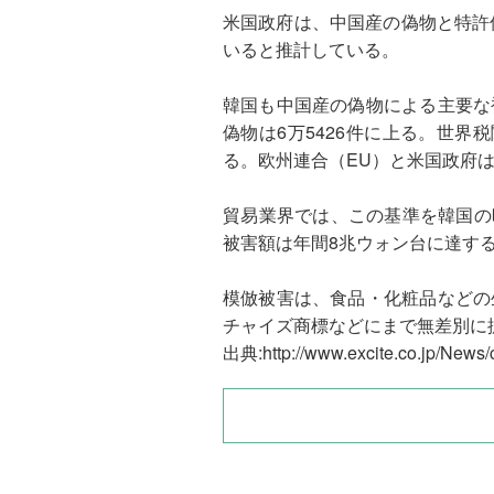
米国政府は、中国産の偽物と特許侵害
いると推計している。
韓国も中国産の偽物による主要な
偽物は6万5426件に上る。世
る。欧州連合（EU）と米国政府は
貿易業界では、この基準を韓国の昨
被害額は年間8兆ウォン台に達す
模倣被害は、食品・化粧品などの
チャイズ商標などにまで無差別に
出典:http://www.excite.co.jp/New