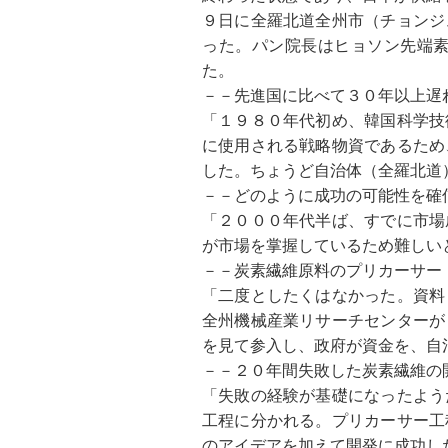
９日に全羅北道全州市（チョンジ
った。パン院長はヒョソン先端
た。
－－先進国に比べて３０年以上遅
「１９８０年代初め、韓国科学技
に使用される戦略物資であるため
した。ちょうど自治体（全羅北道
－－どのように成功の可能性を確
「２０００年代半ば、すでに市場
が市場を掌握しているため難しい
－－炭素繊維原料のプリカーサー
「二度としたくはなかった。資料
全州機械産業リサーチセンターが
を見て参入し、政府が資金を、自
－－２０年間失敗した炭素繊維の
「失敗の経験が基礎になったよう
工程に分かれる。プリカーサー工
のアイデアを加えて開発に成功し