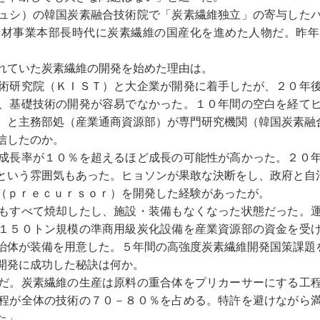
ュシ）の韓国炭素融合技術院で「炭素繊維独立」の寄与した
素材事業本部長時代に炭素繊維の国産化を進めた人物だ。昨年
れていた炭素繊維の開発を始めた理由は。
術研究院（ＫＩＳＴ）と大企業が開発に着手したが、２０年
、基礎技術の開発が容易でなかった。１０年間の空白を経て
）と主務部処（産業通商資源部）が専門研究機関（韓国炭素融
信したのか。
成長率が１０％を超えるほど成長の可能性が高かった。２０
という雰囲気もあった。ヒョソンが果敢な決断をし、政府と自
（ｐｒｅｃｕｒｓｏｒ）を開発した経験があったが。
もすべて焼却したし、施設・装備もなくなった状態だった。
１５０トン規模の準商用級炭化設備を産業資源部の資金を受
治体が装備を用意した。５年間の高強度炭素繊維開発国策課題
開発に成功した秘訣は何か。
だ。炭素繊維の生産は原料の重合体をプリカーサーにする工
程が全体の技術の７０－８０％を占める。特許を避けながら
た」