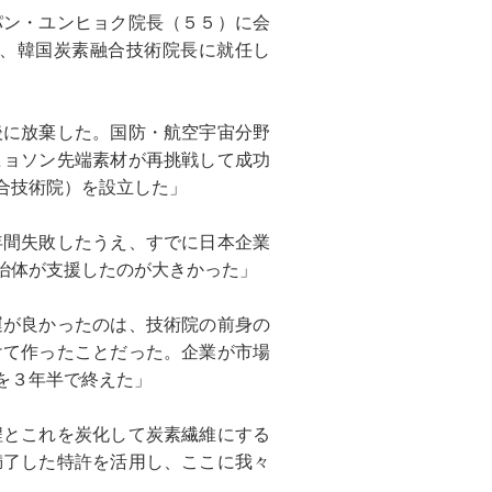
パン・ユンヒョク院長（５５）に会
、韓国炭素融合技術院長に就任し
後に放棄した。国防・航空宇宙分野
ヒョソン先端素材が再挑戦して成功
合技術院）を設立した」
年間失敗したうえ、すでに日本企業
治体が支援したのが大きかった」
運が良かったのは、技術院の前身の
けて作ったことだった。企業が市場
を３年半で終えた」
程とこれを炭化して炭素繊維にする
満了した特許を活用し、ここに我々