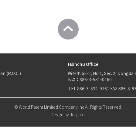
Hsinchu Office
an (R.O.C.)
所在地
6F-2, No.1, Sec. 2, Dongda 
FAX：886-3-531-0460
TEL
886-3-534-9161
FAX
886-3-5
© World Patent Limited Company Inc All Rights Reserved.
Design by Julyinfo.