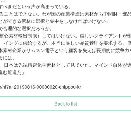
すべきだという声が高まっている。
ることはできない。わが国の産業構造は素材から中間財・部
とができる素材に選択と集中をしなければいけない」
で合理的な選択だろうか。
核心素材輸出制限）してはいけない。厳しいクライアントが
ーイングに供給するが、本当に厳しい品質管理を要求する。
本素材企業がサムスン電子という顧客を失えば長期的に競争力
るには。
、日本は先端精密化学素材として見ていた。マインド自体が
進む近道だ」
.jp/hl?a=20190816-00000020-cnippou-kr
Back to list