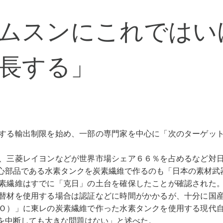
ムスンにこれではい
長する」
する輸出制限を始め、一部の専門家を中心に「次のターゲッ
、三菱レイヨンなどが世界市場シェア６６％を占めるなど対
心部品である水素タンクを炭素繊維で作るのも「日本の素材武
素繊維はすでに「克日」の土台を確保したことが確認された
替材を使用する場合は認証などに時間がかかるが、十分に国
Ｏ）」に東レの炭素繊維で作った水素タンクを使用する現代
を中断しても大きな問題はない」と述べた。