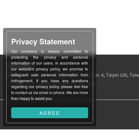
Privacy Statement
Our company is deeply committed to
protecting the privacy and personal
information of our users. In accordance with
Taipei Office
our website's privacy policy, we promise to
所在地
12F-1, No. 311, Chung Hsiao E. Rd., Sec. 4, Taipei 106, Taiw
safeguard user personal information from
infringement. If you have any questions
TEL
886-2-2771-3403
FAX
886-2-2731-1171
regarding our privacy policy, please feel free
to contact us via email or phone. We are more
than happy to assist you.
AGREE