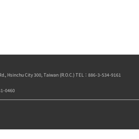
Rd., Hsinchu City 300, Taiwan (R.O.C.)
TEL：
886-3-534-9161
31-0460