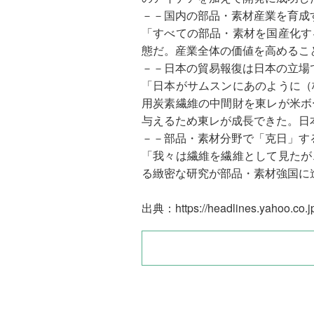
－－国内の部品・素材産業を育成
「すべての部品・素材を国産化す
態だ。産業全体の価値を高めるこ
－－日本の貿易報復は日本の立場
「日本がサムスンにあのように（
用炭素繊維の中間財を東レが米ボ
与えるため東レが成長できた。日
－－部品・素材分野で「克日」す
「我々は繊維を繊維として見たが
る緻密な研究が部品・素材強国に
出典：
https://headlines.yahoo.co