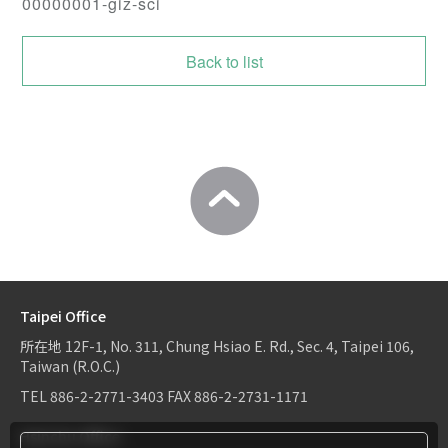
00000001-giz-sci
Back to list
Taipei Office
所在地
12F-1, No. 311, Chung Hsiao E. Rd., Sec. 4, Taipei 106,
Taiwan (R.O.C.)
TEL
886-2-2771-3403
FAX
886-2-2731-1171
Hsinchu Office