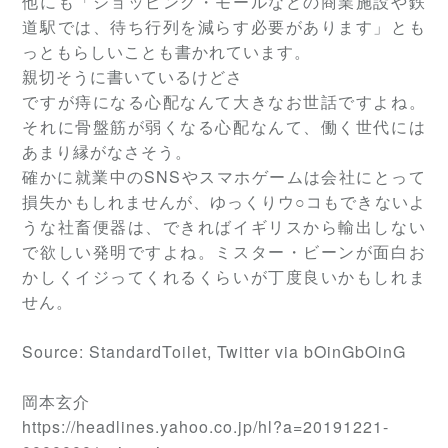
他にも「ショッピング・モールなどの商業施設や鉄
道駅では、待ち行列を減らす必要があります」とも
っともらしいことも書かれています。
親切そうに書いているけどさ
ですが痔になる心配なんて大きなお世話ですよね。
それに骨盤筋が弱くなる心配なんて、働く世代には
あまり縁がなさそう。
確かに就業中のSNSやスマホゲームは会社にとって
損失かもしれませんが、ゆっくりウ○コもできないよ
うな社畜便器は、できればイギリスから輸出しない
で欲しい発明ですよね。ミスター・ビーンが面白お
かしくイジってくれるくらいが丁度良いかもしれま
せん。
Source: StandardToilet, Twitter via bOinGbOinG
岡本玄介
https://headlines.yahoo.co.jp/hl?a=20191221-