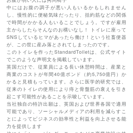
中にはお腹の調子が悪い人もいるかもしれません
し、慢性的に便秘気味だったり、括約筋などの関係
で時間がかかる人もいることでしょう。ですが雇用
主からしたらそんなのお構いなし！ トイレに座って
SNSしているヒマがあったら働け！という社畜便器
が、この世に産み落とされてしまったのです。
このトイレを作ったStandardToiletは、公式サイト
でこのような声明文を掲載しています。
英国だけで、従業員による長い休憩時間は、産業と
商業のコストが年間40億ポンド（約5,750億円）か
かると見積もっています。さらに医学的研究では、
従来のトイレの使用により痔と骨盤筋の衰えを引き
起こす可能性があることを示唆しています。
当社独自の特許出願は、英国および世界各国で適用
可能であり、ソーシャルメディアの利用を減らすこ
とによってビジネスの効率性と利益を向上させる能
力を提供します