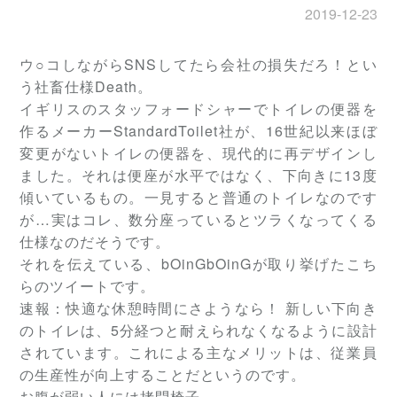
2019-12-23
ウ○コしながらSNSしてたら会社の損失だろ！とい
う社畜仕様Death。
イギリスのスタッフォードシャーでトイレの便器を
作るメーカーStandardToilet社が、16世紀以来ほぼ
変更がないトイレの便器を、現代的に再デザインし
ました。それは便座が水平ではなく、下向きに13度
傾いているもの。一見すると普通のトイレなのです
が…実はコレ、数分座っているとツラくなってくる
仕様なのだそうです。
それを伝えている、bOinGbOinGが取り挙げたこち
らのツイートです。
速報：快適な休憩時間にさようなら！ 新しい下向き
のトイレは、5分経つと耐えられなくなるように設計
されています。これによる主なメリットは、従業員
の生産性が向上することだというのです。
お腹が弱い人には拷問椅子