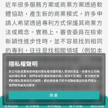
近年很多服務方案或商業方案透過軟
體協助，產生新的商業模式，許多申
請人希望透過專利方式保護其商業方
法或概念。實務上，審查委員在檢索
新穎性進步性時，並不容易找到相同
的專利，往往是找相關領域（例如本
案都是商品預購與贈禮系統），然後
隱私權聲明
透過前案揭露的部分資訊，類推前案
本公司高度重視使用者的隱私權保護和個人資訊的安全。依據本公司網
已揭露系爭專利的部分技術特徵，委
站的隱私政策，我們承諾保護使用者的個人資訊不受侵犯。若您對於我
們的隱私政策有任何疑問，歡迎透過電子郵件或聯絡電話向我們提出，
員考慮的不會是商業概念或方式，僅
我們將熱誠為您解答。
考慮請求項中所界定的技術特徵，因
同意
此有時申請人會認為前案並無法達到
免費
諮詢
官方帳號
本所電話
電子信箱
返回頂端