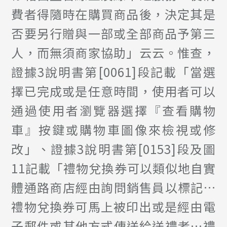
費者得隨時在購買商品後，決定其是
否要另行贈與一部或全部商品予第三
人，而無須商家協助」云云。惟查，
證據3說明書第[0061]段記載「當選
擇已完成或是任意時間，使用者可以
通過使用者瀏覽器選擇『查看購物
車』按鍵或購物車圖像來檢視或修
改」、證據3說明書第[0153]段及圖
11記載「禮物兌換券可以類似地自實
體通路商店經由詢問銷售員以標記…
禮物兌換券可馬上被印出或是經由電
子郵件或其他方式傳送給送禮者…禮