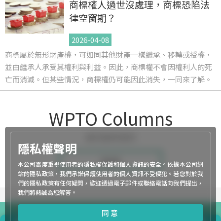
商標權人過世沒處理，商標恐陷法
律空窗期？
2026-04-08
商標屬於無形財產權，可如同其他財產一樣繼承、移轉或授權，
並由繼承人承受其權利與利益。因此，商標權不會因權利人的死
亡而消滅。但某些情況，商標權仍可能因此消失，一同來了解。
WPTO Columns
提供最新資訊
隱私權聲明
more
本公司高度重視使用者的隱私權保護和個人資訊的安全。依據本公司網
站的隱私政策，我們承諾保護使用者的個人資訊不受侵犯。若您對於我
們的隱私政策有任何疑問，歡迎透過電子郵件或聯絡電話向我們提出，
我們將熱誠為您解答。
案例分享
同意