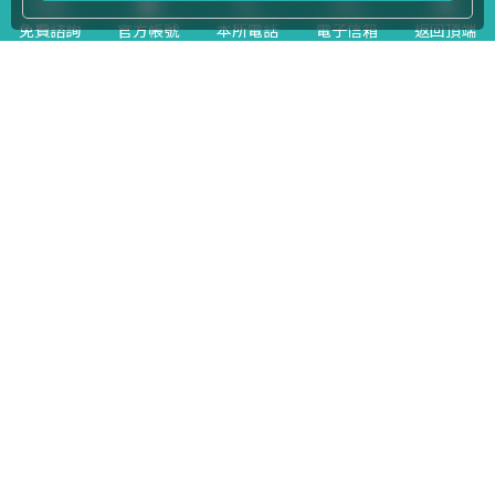
免費
諮詢
官方帳號
本所電話
電子信箱
返回頂端
系爭商標
據爭商標
與著名商標近似
2025-10-21
智慧財產及商業法院114年度行商訴字第9號判決