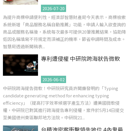
2026-07-20
為提升商標申請便利性，經濟部智慧財產局今天表示，商標檢索
系統新增「商品服務名稱自動推薦」功能，申請人輸入欲查詢的
商品或服務名稱後，系統每次最多可提供20筆推薦結果，協助降
低因名稱填寫不符規定而須補正的機率，節省申請時間及成本。
智慧局透過新聞稿表...
專利遭侵權 中研院跨海狀告微軟
2026-06-02
中研院跨海提告微軟！中研院研究員許聞廉發明的「Typing
candidate generating method for enhancing typing
efficiency」（提高打字效率候選字產生方法）遭美國微軟侵
權，中研院已對其進行跨海提告專利侵權，案件於5月14日提交
至美國德州東區聯邦地方法院。中研院21...
台積洩密案衝擊領先地位 4內鬼最