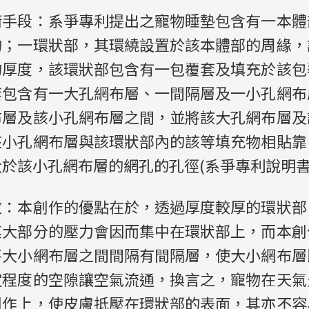
術手段：系爭專利提出之寵物睡墊包含有一本體
物；一環狀部，其環繞設置於該本體部的周緣，
的厚度，該環狀部包含有一包覆套及填充於該包
套包含有一大孔網布層、一間隔層及一小孔網布
布層及該小孔網布層之間，並將該大孔網布層及
該小孔網布層與該環狀部內的該等填充物相貼靠
於該小孔網布層的網孔的孔徑(系爭專利說明書【
效：本創作的優點在於，透過厚度較厚的環狀部
其大部分的壓力會因而集中在環狀部上，而本創
將大小網布層之間間隔有間隔層，使大小網布層
定程度的空隙讓空氣流通，換言之，寵物在天氣
創作上，使皮膚抵壓在環狀部的表面，其亦不容