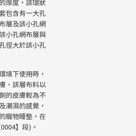
的厚度，該環狀
套包含有一大孔
布層及該小孔網
該小孔網布層與
孔徑大於該小孔
環境下使用時，
膚、該層布料以
側的皮膚較為不
及潮濕的感覺，
的寵物睡墊，在
004】段)。