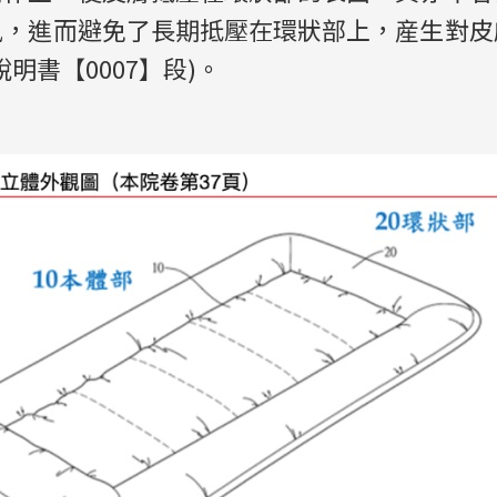
風，進而避免了長期抵壓在環狀部上，産生對皮
明書【0007】段)。
：