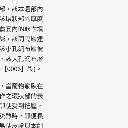
部，該本體部內
該環狀部的厚度
覆套內的軟性填
層，該間隔層連
該小孔網布層彼
，該大孔網布層
0006】段)。
，當寵物躺臥在
作之環狀部的表
即使受到抵壓，
炎熱時，即便長
易使皮膚與本創