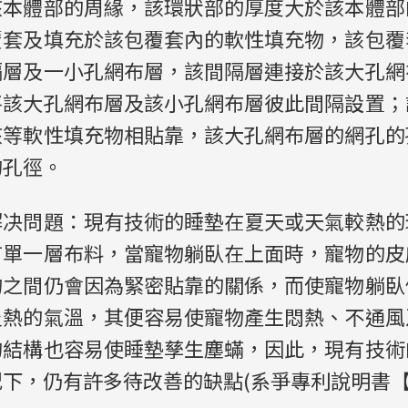
該本體部的周緣，該環狀部的厚度大於該本體部
覆套及填充於該包覆套內的軟性填充物，該包覆
隔層及一小孔網布層，該間隔層連接於該大孔網
將該大孔網布層及該小孔網布層彼此間隔設置；
該等軟性填充物相貼靠，該大孔網布層的網孔的
的孔徑。
解决問題：現有技術的睡墊在夏天或天氣較熱的
有單一層布料，當寵物躺臥在上面時，寵物的皮
物之間仍會因為緊密貼靠的關係，而使寵物躺臥
炎熱的氣溫，其便容易使寵物產生悶熱、不通風
的結構也容易使睡墊孳生塵蟎，因此，現有技術
下，仍有許多待改善的缺點(系爭專利說明書【0