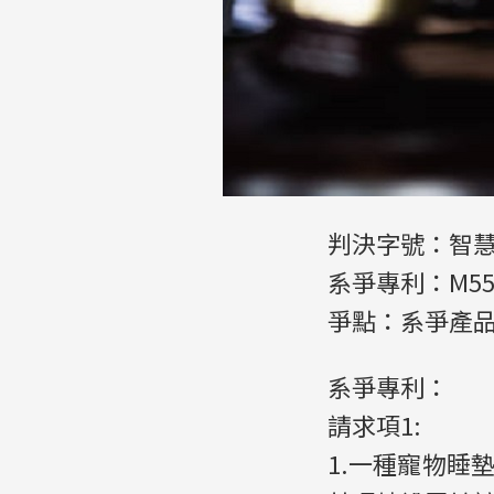
判決字號：智慧
系爭專利：M55
爭點：系爭產
系爭專利：
請求項1:
1.一種寵物睡