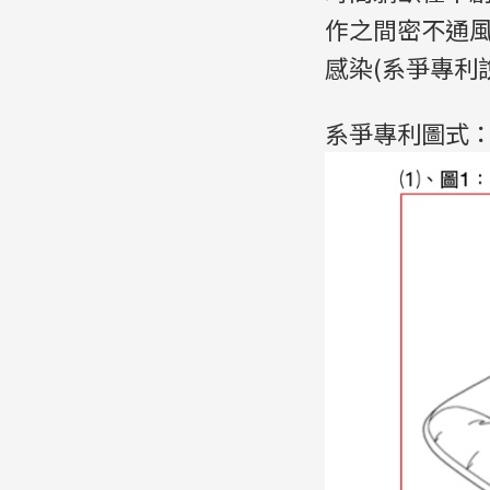
作之間密不通
感染(系爭專利說
系爭專利圖式