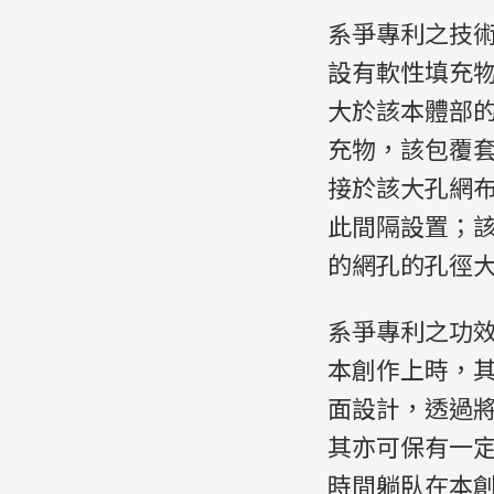
系爭專利之技
設有軟性填充
大於該本體部
充物，該包覆
接於該大孔網
此間隔設置；
的網孔的孔徑大
系爭專利之功
本創作上時，
面設計，透過
其亦可保有一
時間躺臥在本