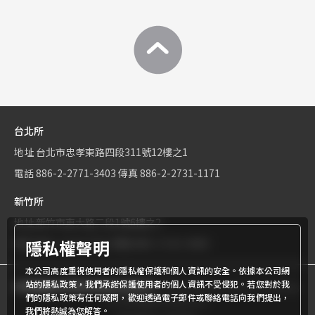
台北所
地址
台北市忠孝東路四段311號12樓之1
電話
886-2-2771-3403
傳真
886-2-2731-1171
新竹所
地址
新竹市東大路二段1號6樓之2
隱私權聲明
電話
886-3-534-9161
傳真
886-3-531-0460
本公司高度重視使用者的隱私權保護和個人資訊的安全。依據本公司網
站的隱私政策，我們承諾保護使用者的個人資訊不受侵犯。若您對於我
商標權屬世界專利有限公司所有
© World Patent Limited Company
們的隱私政策有任何疑問，歡迎透過電子郵件或聯絡電話向我們提出，
Inc All Rights Reserved.
我們將熱誠為您解答。