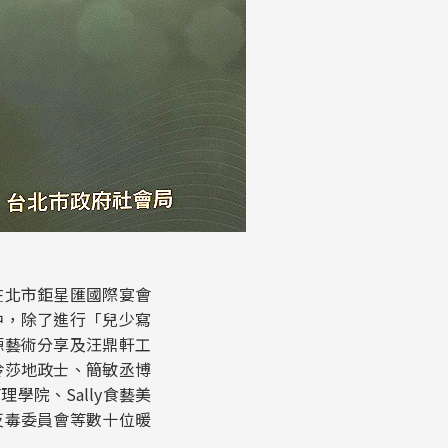
在北市鉅星匯國際宴會
中，除了進行「兒少寫
源藝術分享及汪鼎軒工
伶莎地政士、簡敏丞博
院、Sally食藝美
反毒委員會等數十位暖