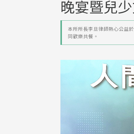
晚宴暨兒少
本所所長李旦律師熱心公益於
同歡樂共餐。