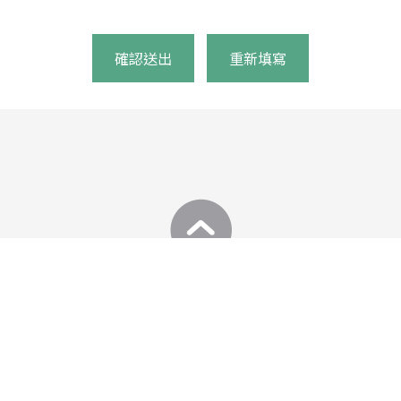
確認送出
重新填寫
所專欄
常見問題
聯絡我們
所專欄
智權法規