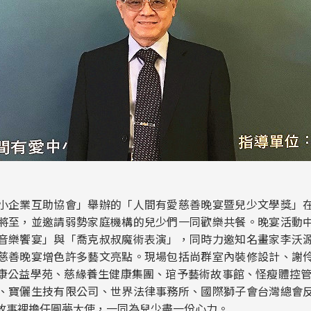
小企業互助協會」舉辦的「人間有愛慈善晚宴暨兒少文學獎」
將至，並邀請弱勢家庭機構的兒少們一同歡樂共餐。晚宴活動
音樂饗宴」與「喬克叔叔魔術表演」，同時力邀知名畫家李沃
慈善晚宴增色許多藝文亮點。現場包括尚群室內裝修設計、謝
康公益學苑、慈緣養生健康集團、琯予藝術故事館、怪瘦體控管理學
、寶儷生技有限公司、世界法律事務所、國際獅子會台灣總會
故事裡擔任圓夢大使，一同為兒少盡一份心力。