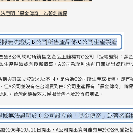
無法證明「黑金傳奇」為著名商標
查獲B公司網站所銷售之產品上雖標有C公司「授權監製：黑
認生產製造或有授權情事，A公司截至判決前再無提出資料證
名稱與其設立登記地址不同，是否為C公司所生產或授權，即有
，但A公司並沒有在台灣買到由C公司生產標有「黑金傳奇」商
原則，台灣商標權效力僅限台灣不及於香港地區。
間於106年10月11日提出，A公司提出資料雖有早於C公司登