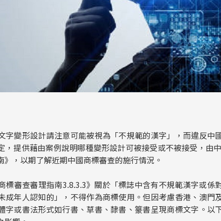
文字變形設計請注意可能被視為「不規範的漢字」，而違反中
定，提供藉由案例說明哪種變形設計可被接受或不被接受，由中國
南》，以期了解近期中國商標審查的施行情況。
標審查審理指南3.8.3.3》關於「標誌中含有不規範漢字或
未成年人認知的」，不得作為商標使用。但因考慮香港、澳門
體字或書法形式如行書、草書、隸書、籇書呈現商標文字。以