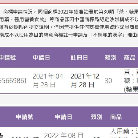
商標申請情況，同個商標2021年獲准註冊於第30類「茶、糖果
人用藥、醫用營養食物」等商品卻因中國商標局認定涉嫌構成不
雖有於期限內提交說明，但因無提供任何商標使用資料或具商
涉嫌構成不以使用為目的惡意商標註冊申請及「不規範的漢字」理