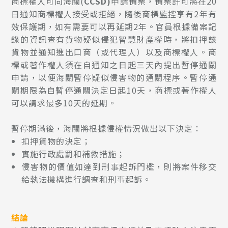
商標權人可向海關(
CCSD)
申請備案，備案許可將在20
日通知商標權人接受或拒絕，隨後商標監控享有2年有
效保護期，如有需要可以再延期2年。官員根據備案記
錄的資訊查有貨物疑似侵犯智慧財產權時，將扣押該
貨物並通知進出口商（或代理人）以及商標權人。商
標或著作權人須在自通知之日起三天內提出暫停通關
申請，以便海關暫停疑似侵害物的通關程序。暫停通
關期限為自暫停通關決定日起10天，商標或著作權人
可以請求最多10天的延期。
暫停期滿後，海關將根據侵權情況做出以下決定：
扣押貨物的決定；
實施行政處罰和補救措施；
侵害物的價值如達到刑事起訴門檻，則將案件移交
給執法機構進行調查和刑事起訴。
結論