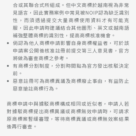
合或其聯合式所組成。但中文商標於越南視為非常
見語言，因此實務案例中常見被NOIP認為缺乏識別
性，而須透過提交大量商標使用資料才有可能克
服，因此申請時建議結合其他圖形、英文或越南語
補強整體商標的識別性，提高商標核准機會。
倘認為他人商標申請影響自身商標權益者，可於該
申請案公開後核准註冊前提交第三人意見書，官方
將做為審查商標之參考。
有商標分割制度，分割時間點為官方發出核駁決定
前。
惡意註冊可為商標異議及商標廢止事由，有益防止
惡意搶註商標行為。
商標申請中與據駁商標構成相同或近似者，申請人若
對據駁商標提出商標異議或商標無效申請時，可請求
原商標案暫緩審理，等待商標異議或商標無效案結果
後再行審查。