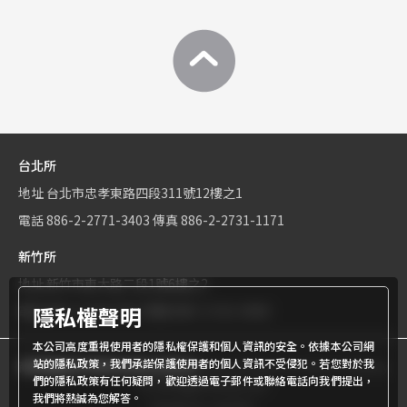
台北所
地址
台北市忠孝東路四段311號12樓之1
電話
886-2-2771-3403
傳真
886-2-2731-1171
新竹所
地址
新竹市東大路二段1號6樓之2
隱私權聲明
電話
886-3-534-9161
傳真
886-3-531-0460
本公司高度重視使用者的隱私權保護和個人資訊的安全。依據本公司網
站的隱私政策，我們承諾保護使用者的個人資訊不受侵犯。若您對於我
商標權屬世界專利有限公司所有
© World Patent Limited Company
們的隱私政策有任何疑問，歡迎透過電子郵件或聯絡電話向我們提出，
Inc All Rights Reserved.
我們將熱誠為您解答。