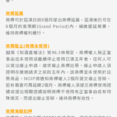
書。
商標延展
商標可於屆滿日前6個月提出商標延展，屆滿後仍可在
6個月的寬限期(Grand Period)內，補繳遲延規費，
維持商標權利續行。
商標廢止(商標未使用)
越南《知識產權法》第96.3條規定，商標權人無正當
事由迄未使用或繼續停止使用已滿五年者，任何人可
以提出廢止申請，請求廢止商標註冊。廢止申請人須
證明在撤銷請求之前的五年內，該商標並未使用於註
冊商品。NOIP將通知商標權人2個月提交廢止答辯，
若有需要可再延期2個月，商標權人須提交商標使用證
據或提出相關證據說明商標不使用有正當事由或有特
殊情況，而提出廢止答辯，維持商標有效性。
商標海關扣押