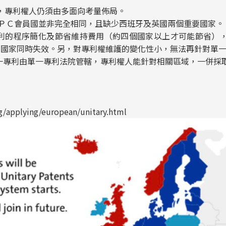
，專利權人仍須由多面向考量佈局。
ＥＰＣ會員國並非完全相同，且缺少西班牙及英國兩個重要國家。
專利的程序簡化及節省維持費用（約四個國家以上才可能節省）
部國家同時失效。另，對專利權維護的變化性小，無法再針對單
一專利由單一專利法院管轄，專利權人能針對相關區域，一併採
g/applying/european/unitary.html