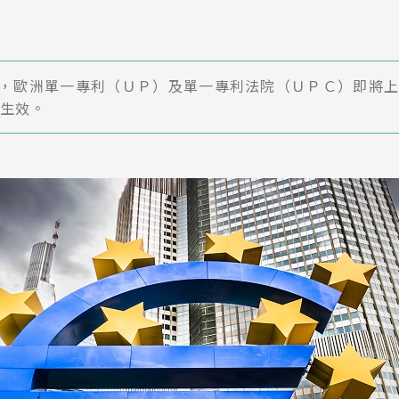
3年初，歐洲單一專利（ＵＰ）及單一專利法院（ＵＰＣ）即將
生效。