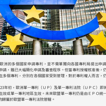
歐洲的多個國家申請專利，並不需單獨向各國專利局提出申
申請，雖已大幅簡化申請及審查程序。但當專利授權核准後，
生多個專利，分別在各個國家受到管理，對於專利權人而言，
2023年初，歐洲單一專利（ＵＰ）及單一專利法院（ＵＰＣ）
生效或單一專利地區生效。未來歐盟單一專利仍是由ＥＰＯ統
均歸屬於歐盟單一專利法院管轄。