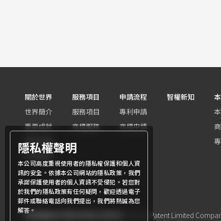
關於世界
服務項目
申請流程
智權新知
本
世界簡介
服務項目
專利申請
本
重要成就
商標服務
商標申請
商
團隊組織
專
隱私權聲明
世界客群
本公司高度重視使用者的隱私權保護和個人資
訊的安全。依據本公司網站的隱私政策，我們
承諾保護使用者的個人資訊不受侵犯。若您對
於我們的隱私政策有任何疑問，歡迎透過電子
郵件或聯絡電話向我們提出，我們將熱誠為您
解答。
商標權屬世界專利有限公司所有
© World Patent Limited Company 