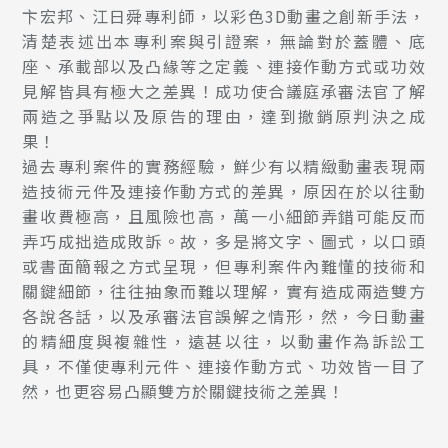
卞宏邦、江日舜專利師，以彩色3D動畫之創新手法，
清楚表述出本專利案與引證案，無論對於蓋體、底
座、承載部以及凸緣等之定義、連接作動方式或功效
見解皆具有極大之差異！成功使合議庭承審法官了解
兩造之爭點以及原告的理由，達到撤銷原判決之成
果！
過去專利案件的實務經驗，鮮少有以精緻動畫表現兩
造技術元件及連接作動方式的差異，原因在於以往動
畫收費極高，且風險也高，萬一小細節弄錯可能反而
弄巧成拙造成敗訴。故，多是將文字、圖式，以口頭
或書面簡報之方式呈現，但專利案件內難懂的技術和
關鍵細節，往往抽象而難以理解，實有造成兩造雙方
各說各話，以及承審法官誤解之情形，然，今日動畫
的精細度與複雜性，遠甚以往，以動畫作為訴訟工
具，不僅使專利元件、連接作動方式、功效皆一目了
然，也更容易凸顯雙方於關鍵技術之差異！