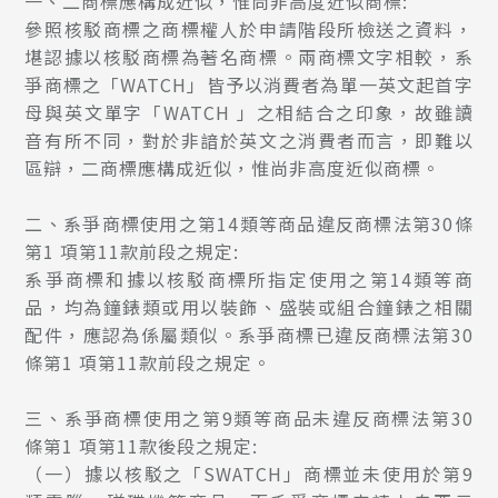
一、二商標應構成近似，惟尚非高度近似商標:
參照核駁商標之商標權人於申請階段所檢送之資料，
堪認據以核駁商標為著名商標。兩商標文字相較，系
爭商標之「WATCH」皆予以消費者為單一英文起首字
母與英文單字「WATCH 」之相結合之印象，故雖讀
音有所不同，對於非諳於英文之消費者而言，即難以
區辯，二商標應構成近似，惟尚非高度近似商標。
二、系爭商標使用之第14類等商品違反商標法第30條
第1 項第11款前段之規定:
系爭商標和據以核駁商標所指定使用之第14類等商
品，均為鐘錶類或用以裝飾、盛裝或組合鐘錶之相關
配件，應認為係屬類似。系爭商標已違反商標法第30
條第1 項第11款前段之規定。
三、系爭商標使用之第9類等商品未違反商標法第30
條第1 項第11款後段之規定:
（一）據以核駁之「SWATCH」商標並未使用於第9