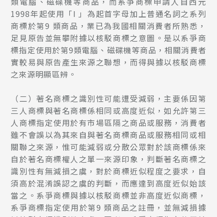
類電腦、磁碟機等商品，而系爭商標申請人自西元
1998年起使用「I 」為起首字母加上普通名詞之系列
商標於第9 類商品，業已為我國相關消費者所熟悉，
足見原告並無攀附據以核駁商標之意圖。是以系爭商
標指定使用於第9類電腦、磁碟機等商品，相關消費者
實較易與原告產生來源之聯想，而得與據以核駁商標
之來源明顯區辨。
（二）著名商標之識別性可能遭受減弱，主要係因第
三人商標與著名商標係相同或高度近似，如允許第三
人商標指定使用於有市場區隔之商品或服務，消費者
雖不會誤以為其來自與著名商標商品或服務相同或相
關聯之來源，惟可能減弱或分散公眾對於該商標係來
自於著名商標權人之單一來源印象，判斷著名商標之
識別性有無減損之虞，對於商標近似程度之要求，自
須高於混淆誤認之虞的判斷，而應達到高度近似始該
當之。系爭商標與據以核駁商標並非高度近似商標，
系爭商標指定使用於第9 類商品之註冊，並無減損據