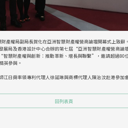
慧財產權局副局長賀化在亞洲智慧財產權營商論壇開幕式上致辭
發展局及香港設計中心合辦的第七屆“亞洲智慧財產權營商論
“智慧財產權與創新：推動革新、增長與聯繫”，邀請超過80
界精英參與。
師江日舜率領專利代理人徐延琳與商標代理人陳治汶赴港參加
回列表頁