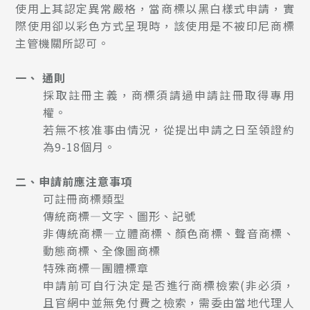
使用上其認定異常嚴格，當商標以黑白樣式申請，實
際使用卻以彩色方式呈現時，該使用是不被印尼商標
主管機關所認可。
一、 通則
採取註冊主義，商標須請過申請註冊取得專用
權。
若無不核准事由情況，從提出申請之日至領證約
為9-18個月。
二、申請前應注意事項
可註冊商標類型
傳統商標—文字、圖形、記號
非傳統商標—立體商標、顏色商標、聲音商標、
動態商標、全像圖商標
特殊商標—團體標章
申請前可自行決定是否進行商標檢索(非必須，
且官網中並無免付費之檢索，需委由當地代理人