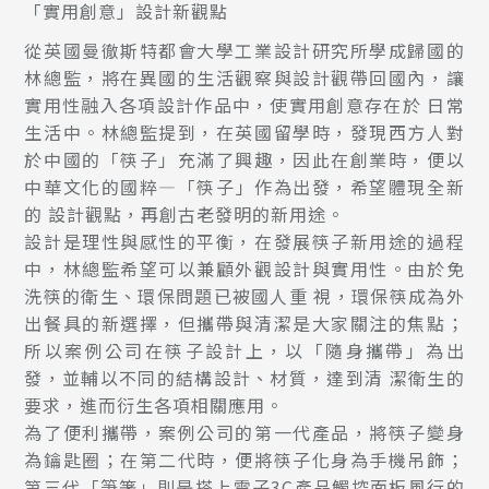
「實用創意」設計新觀點
從英國曼徹斯特都會大學工業設計研究所學成歸國的
林總監，將在異國的生活觀察與設計觀帶回國內，讓
實用性融入各項設計作品中，使實用創意存在於 日常
生活中。林總監提到，在英國留學時，發現西方人對
於中國的「筷子」充滿了興趣，因此在創業時，便以
中華文化的國粹—「筷子」作為出發，希望體現全新
的 設計觀點，再創古老發明的新用途。
設計是理性與感性的平衡，在發展筷子新用途的過程
中，林總監希望可以兼顧外觀設計與實用性。由於免
洗筷的衛生、環保問題已被國人重 視，環保筷成為外
出餐具的新選擇，但攜帶與清潔是大家關注的焦點；
所以案例公司在筷子設計上，以「隨身攜帶」為出
發，並輔以不同的結構設計、材質，達到清 潔衛生的
要求，進而衍生各項相關應用。
為了便利攜帶，案例公司的第一代產品，將筷子變身
為鑰匙圈；在第二代時，便將筷子化身為手機吊飾；
第三代「筆箸」則是搭上電子3C產品觸控面板風行的