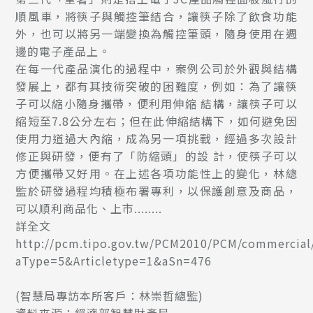
順風車，將筷子與觸控筆結合，讓筷子除了飲食功能
外，也可以將另一端變換為觸控筆頭，隨身使用在週
邊的電子產品上。
在每一代產品演化的過程中，案例公司於外觀與結構
發展上，都有其技術突破的困難度，例如：為了讓筷
子可以縮小隨身攜帶，便利用伸縮 結構，讓筷子可以
縮短至7.8公分左右；但在此伸縮結構下，如何避免因
使用力道過大內縮，成為另一項挑戰，經過多次設計
修正與研發，便有了「防縮頭」的設 計，使筷子可以
方便攜帶又好用。在上述各項功能性上的變化，林總
監於研發過程均積極布署專利，以保護創意及商品，
可以順利商品化、上市........
詳全文
http://pcm.tipo.gov.tw/PCM2010/PCM/commercial/
aType=5&Articletype=1&aSn=476
(智慧局專訪本所客戶：林崇哲總監)
資料來源：經濟部智慧財產局