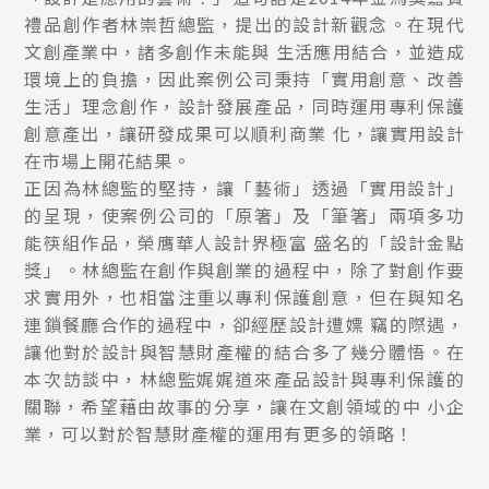
禮品創作者林崇哲總監，提出的設計新觀念。在現代
文創產業中，諸多創作未能與 生活應用結合，並造成
環境上的負擔，因此案例公司秉持「實用創意、改善
生活」理念創作，設計發展產品，同時運用專利保護
創意產出，讓研發成果可以順利商業 化，讓實用設計
在市場上開花結果。
正因為林總監的堅持，讓「藝術」透過「實用設計」
的呈現，使案例公司的「原箸」及「筆箸」兩項多功
能筷組作品，榮膺華人設計界極富 盛名的「設計金點
獎」。林總監在創作與創業的過程中，除了對創作要
求實用外，也相當注重以專利保護創意，但在與知名
連鎖餐廳合作的過程中，卻經歷設計遭嫖 竊的際遇，
讓他對於設計與智慧財產權的結合多了幾分體悟。在
本次訪談中，林總監娓娓道來產品設計與專利保護的
關聯，希望藉由故事的分享，讓在文創領域的中 小企
業，可以對於智慧財產權的運用有更多的領略！