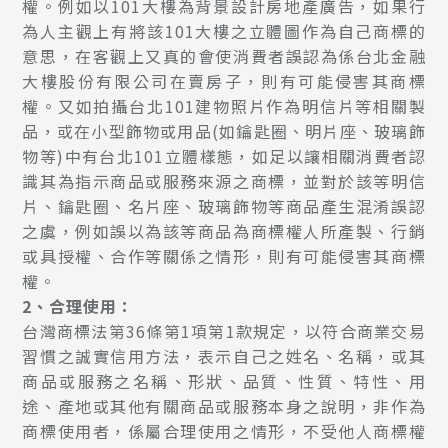
權。例如以101大樓為背景設計房地產廣告，如果行
為人主觀上有將該101大樓之立體圖作為自己商標的
意思，在客觀上又真的會使消費者誤認為係台北金融
大樓股份有限公司在賣房子，則有可能侵害其商標
權。又如拍攝台北101建物照片作為明信片等相關製
品，或在小型飾物或用品(如鑰匙圈、明片座、玻璃飾
物等)中有台北101立體樣態，如足以讓相關消費者認
識其為指示商品或服務來源之商標，並對於該等明信
片、鑰匙圈、名片座、玻璃飾物等商品產生混淆誤認
之虞，例如誤以為該等商品為商標權人所產製、行銷
或具授權、合作等關係之情形，則有可能侵害其商標
權。
2
、合理使用：
台灣商標法第36條第1項第1款規定，以符合商業交易
習慣之誠實信用方法，表示自己之姓名、名稱，或其
商品或服務之名稱、形狀、品質、性質、特性、用
途、產地或其他有關商品或服務本身之說明，非作為
商標使用者，係屬合理使用之情形，不受他人商標權