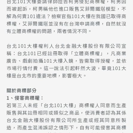
台北101大樓委請律師控告柯男侵犯商標權，柯男因
而被起訴，柯男稱他也進口販售艾菲爾鐵塔模型，不
解為何賣101違法？檢察官指101大樓在我國已取得商
標權，艾菲爾鐵塔並沒有在台灣申請商標，自然就沒
有立體商標權的問題，兩者情況不同。
台北101大樓權利人台北金融大樓股份有限公司宣
稱：台北101已經註冊取得「立體商標權」，凡商業
廣告、戲劇拍攝101大樓入鏡，皆需取得授權，並依
巿場行情付費。這一說法引起軒然大波，畢竟101大
樓是台北市的重要地標，影響極大。
關於商標部分
1
、侵害商標權：
若第三人未經「台北101大樓」商標權人同意而生產
販售與其註冊相同或類似之商品，使消費者認為其係
台北金融大樓股份有限公司所生產或經其同意所製
造，而產生混淆誤認之情形下，自有可能侵害其商標