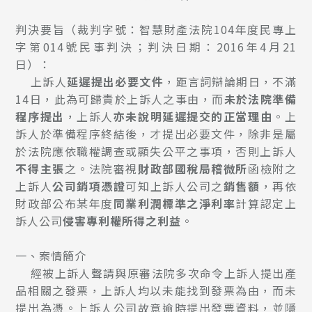
判決要旨（裁判字號：智慧財產法院104年度民專上
字第014號民事判決；判決日期：2016年4月21
日）：
上訴人
延遲提出必要文件
，距言詞辯論期日，不滿
14日，此為可歸責於上訴人之事由，而
未於法院準備
程序提出
，上訴人
亦未說明延遲提交的正當理由
。上
訴人於準備程序終結後，才提出必要文件，除非是屬
於法院應依職權調查或顯失公平之事項，否則上訴人
不得主張
之。法院審視
財政部國稅局稽微所
函檢附之
上訴人
公司銷項憑證
可知上訴人公司之
銷售額
，再依
財政部公布某年度
同業利潤標準之淨利率
計算認定上
訴人公司
侵害專利權所得之利益
。
一、案情簡介
經被上訴人聲請與原審法院多次命令上訴人提出產
品相關之發票，上訴人均以未能找到發票為由，而未
提出為憑。上訴人公司故意逾時提出發票資料，並隱