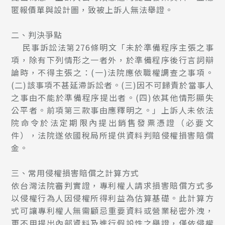
匿報價單與設計圖，致被上訴人無法舉證。
二、判決爭點
民事訴訟法第276條明文「未於準備程序主張之事
項，除有下列情形之一者外，於準備程序後行言詞辯
論時，不得主張之：(一)法院應依職權調查之事項。
(二)該事項不甚延滯訴訟者。(三)因不可歸責於當事人
之事由不能於準備程序提出者。(四)依其他情形顯失
公平者。前項第三款事由應釋明之。」上訴人未依法
院命令於法定期限內提出銷售發票憑證（必要文
件），法院遂依國稅局所提供資料判賠侵權損害賠償
金。
三、常用侵權損害賠償之計算方式
依台灣法院審判實證，專利權人請求損害賠償方式多
以侵權行為人因侵權所得利益為估算基礎。此計算方
式可讓專利權人無需顧忌重要資料或營業秘密外洩，
更不用提出內部資料及進行假設性之舉證，僅依侵權