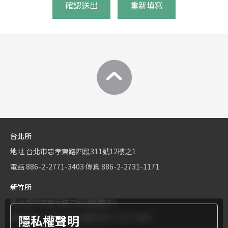
確認送出
重新填寫
台北所
地址
台北市忠孝東路四段311號12樓之1
電話
886-2-2771-3403
傳真
886-2-2731-1171
新竹所
地址
新竹市東大路二段1號6樓之2
隱私權聲明
電話
886-3-534-9161
傳真
886-3-531-0460