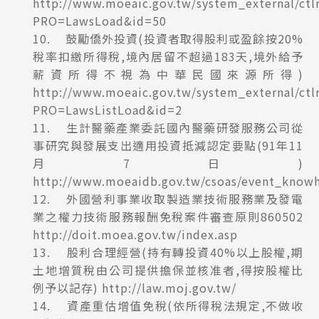
http://www.moeaic.gov.tw/system_external/ctl
PRO=LawsLoad&id=50
10. 鼓勵僑外投資(投資者取得股利或盈餘按20%
稅率扣繳所得稅,境內居留不超過183天,境外給予
薪資所得不視為中華民國來源所得)
http://www.moeaic.gov.tw/system_external/ctl
PRO=LawsListLoad&id=2
11. 生計醫藥產業委託國內醫藥研發服務公司從
事研究與發展支出適用投資抵減認定要點(91年11
月7日)
http://www.moeaidb.gov.tw/csoas/event_know
12. 外國營利事業收取製造業技術服務業及發電
業之權力技術服務報酬免稅案件審查原則860502
http://doit.moea.gov.tw/index.asp
13. 股利合理經營(持有轉投資40%以上股權,期
土地增質稅由公司提供擔保並核准者,得按股權比
例予以記存)
http://law.moj.gov.tw/
14. 資產重估增值免稅(依所得稅法規定,不做收