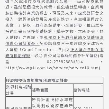
機。又誠如行政院院長劉兆玄謂：「這次的景氣衰
退，雖然是個很大的威脅，但危機就是轉機，企業可
趁此時檢討產業的過去、現況及未來。企業對研發之
投入，對經濟的發展及產業的進步，產生相當程度的
影響！」是以，
政府為鼓勵中小企業研發，推出眾多
補助計畫及諸多獎勵措施。
職是之故，本所略盡「野
人獻曝」之愚誠，除
蒐羅以下各政府補助及獎勵辦法
供
貴公司參考外，
另委請具有三十年經驗及全球第五
大聯盟「Grant Thornton」會員之
正大聯合會計師事
務所協助釋疑
，歡迎 貴公司逕與羅裕傑會計師聯絡(電
話：02-27582688#314，
http://www.gti.com.tw/service/service10.htm
).
經濟部技術處對業界科專補助計畫
業界科專補助
補助範圍
諮詢專線
計畫
所提計畫技術水準應
以規劃或開發產業所
業界開發產業
(02)-2341-