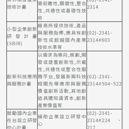
需前瞻性,關鍵性,整合
技術計畫
2314
性,共通性或基礎性技
術
廠商所提供技術,產品
小型企業創新
與服務指標,應具有創
(02)-2341-
研發計畫
新性或超越國內產業
2314#603
(SBIR)
技術水準等
以需求為導向,規劃,開
發或建置創新性,示範
性,共通性或整合性服
創新科技應用
務平台,發展新興科技
(02)-2341-
與服務計畫
相關先導應用與服務
2314#504~522
價值創新活動,其他創
造具體知識資本,創新
產業價值等
鼓勵國內企業
(02)-2341-
補助企業設立研發中
在台設立研發
2314#224、
心
中心計畫
217