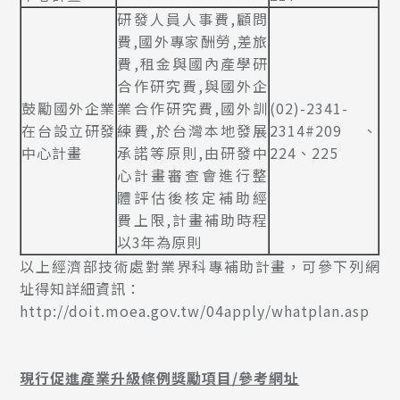
研發人員人事費,顧問
費,國外專家酬勞,差旅
費,租金與國內產學研
合作研究費,與國外企
鼓勵國外企業
業合作研究費,國外訓
(02)-2341-
在台設立研發
練費,於台灣本地發展
2314#209、
中心計畫
承諾等原則,由研發中
224、225
心計畫審查會進行整
體評估後核定補助經
費上限,計畫補助時程
以3年為原則
以上經濟部技術處對業界科專補助計畫，可參下列網
址得知詳細資訊：
http://doit.moea.gov.tw/04apply/whatplan.asp
現行促進產業升級條例獎勵項目/參考網址