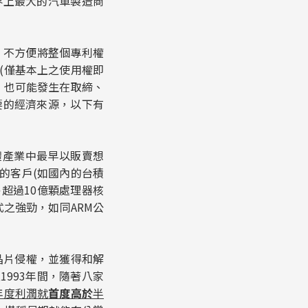
界上最大的汽車製造商
、不方便將整個專利權
(僅基本上之使用權即
，也可能發生在取締、
要的經濟來源，以下有
導體產業中最早以販賣想
的客戶(如國內的台積
售超過10億顆處理器核
之強勁，如同ARM公
】
晶片侵權，並獲得和解
1993年間，隨著八家
年度利潤就
首度高於
半