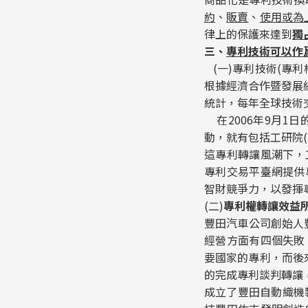
約
、
販賣
、
使用或為
律上的保護來達到
獨
三、
專利技術可以作
(一)專利技術(專
根據經濟合作暨發展組織（Or
統計，每年全球技術交
在2006年9月1
動，就有包括工研院(
這專利轉讓風潮下，工研院
專利交易平臺網提供
智財競爭力，以發揮
(二)
專利權轉讓效益
豐田汽車公司創始人
經營方面有四個失敗
要國家的專利，而後
的完成專利談判轉讓，
成立了豐田自動織機