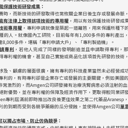
能保護技術研發成果
：
費時，而新技術的研發取得也常攸關企業日後生存或發展命脈
能有法律上取得該項技術的專用權
，用以有效保護技術研發成
技術
專用權
，專利申請就像是築起一道籬笆，用來保護所種下
種的人。就像國內工研院，目前每年有1,000多件的專利產出
8,000多件，堪稱「專利申請大戶」、「專利製造機」。
請專利
，若他人完成了同樣的發明創造並且申請取得專利，
得專利權的機會，甚至自己實施或商品化該項首先研發的技術
涉及、顧慮的層面很廣，擁有專利的科技產業當然未必經營成
專利的，有時專利卻是企業存亡或發展的主要關鍵，例如美國的A
常激烈的，而Amgen公司研發擁有治療洗腎病患必須注射的血紅
絕對優勢，並在專利權的保障及經濟作用下，更取得較同業研
gen專利屆滿前即時推出改良後更佳效果之第二代藥品Aranesp，
利的到期而受到各競爭藥廠的瓜分侵蝕，並使得Amgen公司
單
可以獨占市場、防止仿偽競爭
：
取經濟效益的通常方式，由於專利權人專有排除他人未經其同