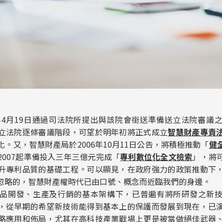
6年4月19日通過司法院所提出與該院會銜送準備送立法院審議
立法院逐條審議階段，可望於明年初將正式成立
智慧財產專責
。又，智慧財產局於2006年10月11日公告，將積極推動「
健
2007起準備投入三年三億元完成「
專利數位化全文檢索
」，將
升專利品質的基礎工程。可以顯見，在政府強力的政策推動下
忽略的，智慧財產權時代已由口號、概念而近臨我們的身邊。
品開發、生產及行銷的基本架構下，已普遍有將所研發之新
，從早期的希望新技術能得到基本上的保護而發展到現在，已
略應用和佈局，尤其在高科技產業戰場上更是被當做絕佳武器