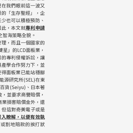
現在我們眼前這一波又
版的「生存聖經」，企
至少也可以積極預防、
因此，本文就
專利申請
之智海策略全貌。
管理，而且一個國家的
星」的LCD面板業，
窮的專利侵權訴訟，讓
與產學合作努力下，並
使得面板業已能站穩腳
研究所(SEL)在東
(Seiyu)、日本著
無效，並要求商譽賠償，
的商業損害賠償金外，還
，但這對奇美電子或是
深入瞭解，以便有效執
解或割地賠款的挨打狀