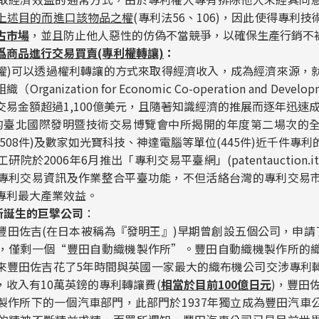
上述目的而進口該物品之權
(專利法56、106)，因此使得專利
占市場
，並且防止他人惡性的仿偽不當競爭，以確保生產行銷不
爲商品進行交易買賣(專利權轉讓)
：
利權)可以透過權利轉讓的方式來取得經濟收入，成為經濟來源，
ganization for Economic Co-operation and Deve
易金額超過1,100億美元，且隨著知識經濟的推展而逐年迅速
日的臺北國際發明暨技術交易博覽會中所揭開的年度第二場次的
508件)及數家如光寶科技、神達電腦等單位(445件)近千件專
於2006年6月推出「專利交易平臺網」(patentauction.itri
專利交易資訊及作業整合平臺功能，不但活絡台灣的專利交易
專利最大產業效益。
所誕生的巨擘公司
：
豐田佐吉(在日本被稱為『發明王』)早期曾創設五個公司，申請了
，僅剩一個“豐田自動織機製作所”。豐田自動織機製作所的
來豐田佐吉花了5年時間與英國一家最大的織布機公司交涉專利
收入有10萬英鎊的專利轉讓費(
相當於目前100億日元
)，豐田
製作所下的一個汽車部門，此部門於1937年獨立成為豐田汽車