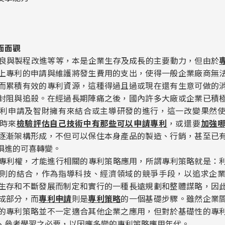
面面觀
良與製程改進等等，本是企業生存及成長的主要動力，但由於
上專利的申請與維護將發生費用的支出，使得一般企業廠商無
而累積有效的專利資源，這種得過且過或現在還有生意可做的
封阻與追殺。在經過長期陣痛之後，國內許多大廠或企業已積
利申請及智財擁有來結合或主導研發的進行，這一改變果然
時來
檢驗評估自己技術中有那些可以申請專利
，或還要
加強
逐漸架構形成，不但可以保住本身產品的製造、行銷，甚至已
俱進的可喜轉變。
利權，才能進行相關的專利策略應用，所謂專利策略就是：
則的結合，作為指導科技、經濟領域的競爭手段，以追求企
生存和不斷發展而制定和實行的一種長遠規劃和整體謀略，因
成部分，而
專利申請
則是
專利策略
的一個基礎步驟。雖然企業
的專利策略並不一定適合其他企業之應用，但對於基礎性的專
、參考學習之必要，以因應多變的專利策略應用年代。