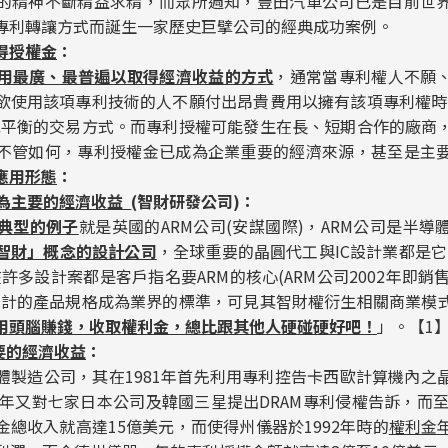
的精神不斷精益求精，而眾所週知，豐田汽車公司已是目前世
專利轉讓方式而誕生一家歷史巨擘公司的經典成功案例。
得授權金
：
用最廣、最普遍以取得經濟收益的方式
，通常當專利權人不願
欲使用該項專利技術的人不願付出昂貴費用以擁有該項專利權時
或平衡的交易方式。而專利授權可能發生在長、短期合作的廠商
不管如何，專利授權金已成為企業重要的經濟來源，甚至是主
應用形態
：
為主要的經濟收益
(
智財研發公司)
：
典型的例子
就是英國的ARM公司(安謀國際)，ARM公司是半
智財」概念的設計公司
，全球重要的晶圓代工與IC設計業都是它
許多設計案都是客戶指名要ARM的核心(ARM公司2002年即銷
M設計的產品規格成為業界的標準，可見其智財權衍生相關商業模式
用頭腦賺錢，收取權利金，總比跟其他人硬碰硬好吧！
」。【1
要的經濟收益
：
體製造公司，其在1981年首先利用專利控告卡西歐計算機內之
6年又對七家日本公司及韓國三星提出DRAM專利侵權告訴，而至
總收入就高達15億美元，而使得州儀器於1992年時的
權利金