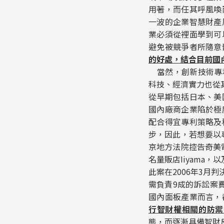
用著，而任其呼風喚
一波的企業智慧財產
業必須從裡面學到可
避免被競爭者所隨意
的好處，結合目前國
當然，創新技術專利
科技、經濟實力也從
從早期包括日本、美
國內廠商企業陷於極
配合得宜專利策略及
步，因此，若想要以
京地方法院控告奇美電
名量販店Iiyama
此案在2006年3月
需負責9成的訴訟案
國內面板產業而言，
行智財權相關的防禦
態，而逐漸具備智財