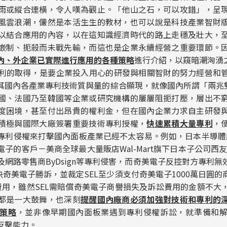
雨或縱合連橫，令人嘆為觀止。「他山之石，可以攻錯」，呈
風雲浪潮，儼然是本活生生的教材，也可以說是科技產業智財
以結合應用的內容，以在這知識經濟時代的路上走穩及壯大，
嵌制、扼殺而未戰先輸，而這也是企業永續經營之重要環節。
內、外企業已實際進行應用的各種策略
進行介紹，以窺暗潮洶湧
的取得，是要企業投入用心的研發與相關智財的努力經營和
其國內各產業專利技術質與量的綜合顯現，就像國內所謂「兩兆雙
國、法國乃至韓國等企業或研究機構的屢屢阻扼打壓，層出不
度困境，甚至付出昂貴的權利金，但在國內企業力求自主研發
積極與國際大廠簽署重要技術專利授權，
快速累積大量專利
，
專利侵權來打擊國內面板產業已經不太容易。例如，日本半導體能源
子的客戶－美商全球最大量販店Wal-Mart旗下日本子公司西友百貨
，以及網路零售商ByDsign等專利侵害，而奇美電子反控對方專利
判決奇美電子勝訴，並裁定SEL至少須支付奇美電子1000萬日圓
費用，雖然SEL需賠償奇美電子商譽損失及訴訟費用的金額不大
都是一大鼓舞，也深刻
提醒國內廠商必須加強對技術和專利的
策略
，並非像早期國內面板業遇到專利侵權訴訟，就準備和
反擊能力。