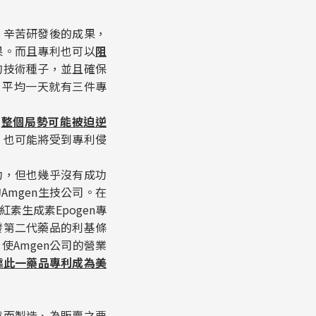
，辛苦研發後的成果，
果。而且專利也可以
阻
的技術種子，並且確保
，平均一天就有三件專
那
整個局勢可能被迫逆
，也可能將受到專利侵
功，但也幾乎沒有成功
mgen生技公司。在
素生成素Epogen專
發第二代藥品的利基條
使Amgen公司的營業
靠此一藥品專利成為美
意而
製造
、
為販賣之要