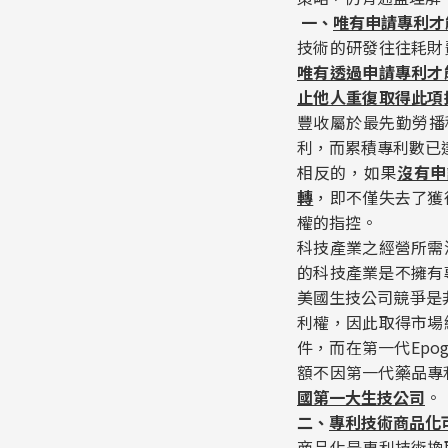
一、
唯有申請專利才
技術的研發往往耗財
唯有透過申請專利才
止他人重復取得此項
豐收屬於最先勤勞播
利，而累積專利數已達
相反的，如果
沒有申
轉
，即不僅失去了獲
權的指控。
科技產業之經營所需
的科技產業是不擁有
美國生技公司競爭是非
利權，因此取得市場
件，而在第一代Epo
額不因第一代藥品專
國第一大生技公司
。
二、
專利技術商品化
商品化是專利技術換