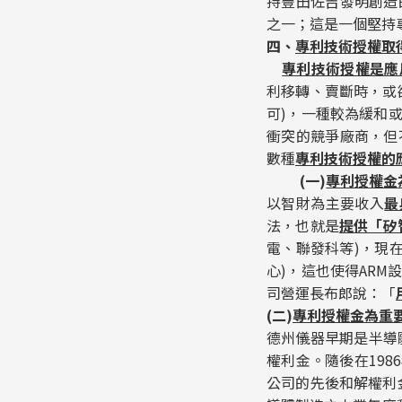
持豐田佐吉發明創造
之一；這是一個堅持
四、
專利技術授權取
專利技術授權是應
利移轉、賣斷時，或
可)，一種較為緩和
衝突的競爭廠商，但
數種
專利技術授權的
(
一)
專利授權金
以智財為主要收入
最
法，也就是
提供「矽
電、聯發科等)，現在
心)，這也使得AR
司營運長布郎說：「
(
二)
專利授權金為重
德州儀器早期是半導
權利金。隨後在198
公司的先後和解權利金