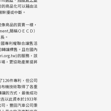
技術的商品化可以藉由法
被幹擾或中斷。
就像商品的買賣一樣，
lopment,簡稱ＯＥＣＤ）
成長。
全國專利權聯合讓售活
利的轉讓標售。且在國內
.org.tw)的服務，該
市場，更協助產業提昇
126件專利，但公司
織布機技術取得了各重
轉讓的方式，最後成功
佐吉以此資本於1933年
公司，豐田汽車公司秉