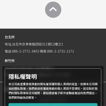
台北所
地址
台北市忠孝東路四段311號12樓之1
電話
886-2-2771-3403
傳真
886-2-2731-1171
新竹所
地址
新竹市東大路二段1號6樓之2
隱私權聲明
電話
886-3-534-9161
傳真
886-3-531-0460
本公司高度重視使用者的隱私權保護和個人資訊的安全。依據本公司網
站的隱私政策，我們承諾保護使用者的個人資訊不受侵犯。若您對於我
商標權屬世界專利有限公司所有
© World Patent Limited Company
們的隱私政策有任何疑問，歡迎透過電子郵件或聯絡電話向我們提出，
Inc All Rights Reserved.
我們將熱誠為您解答。
Design by Julyinfo.