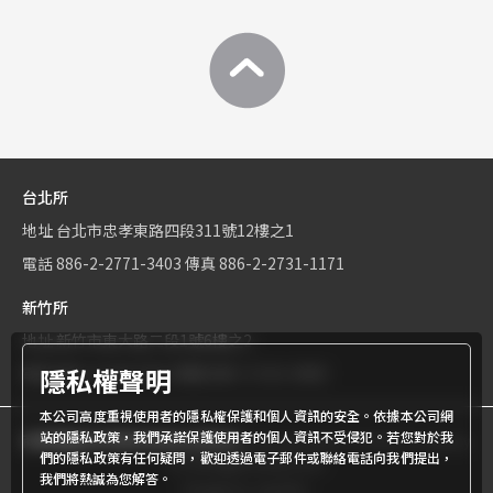
台北所
地址
台北市忠孝東路四段311號12樓之1
電話
886-2-2771-3403
傳真
886-2-2731-1171
新竹所
地址
新竹市東大路二段1號6樓之2
隱私權聲明
電話
886-3-534-9161
傳真
886-3-531-0460
本公司高度重視使用者的隱私權保護和個人資訊的安全。依據本公司網
站的隱私政策，我們承諾保護使用者的個人資訊不受侵犯。若您對於我
商標權屬世界專利有限公司所有
© World Patent Limited Company
們的隱私政策有任何疑問，歡迎透過電子郵件或聯絡電話向我們提出，
Inc All Rights Reserved.
我們將熱誠為您解答。
Design by Julyinfo.