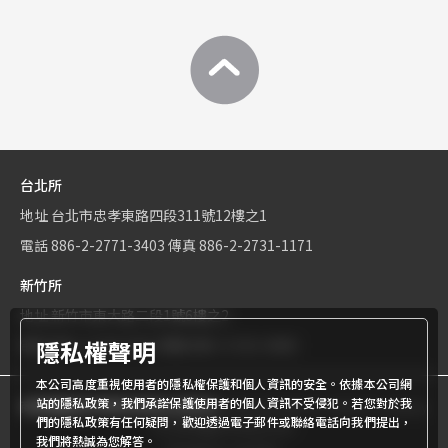
台北所
地址
台北市忠孝東路四段311號12樓之1
電話
886-2-2771-3403
傳真
886-2-2731-1171
新竹所
地址
新竹市東大路二段1號6樓之2
隱私權聲明
電話
886-3-534-9161
傳真
886-3-531-0460
本公司高度重視使用者的隱私權保護和個人資訊的安全。依據本公司網
站的隱私政策，我們承諾保護使用者的個人資訊不受侵犯。若您對於我
商標權屬世界專利有限公司所有
© World Patent Limited Company
們的隱私政策有任何疑問，歡迎透過電子郵件或聯絡電話向我們提出，
Inc All Rights Reserved.
我們將熱誠為您解答。