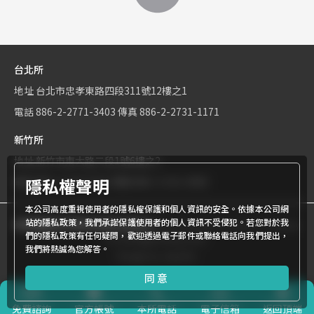
台北所
地址
台北市忠孝東路四段311號12樓之1
電話
886-2-2771-3403
傳真
886-2-2731-1171
新竹所
地址
新竹市東大路二段1號6樓之2
隱私權聲明
電話
886-3-534-9161
傳真
886-3-531-0460
本公司高度重視使用者的隱私權保護和個人資訊的安全。依據本公司網
站的隱私政策，我們承諾保護使用者的個人資訊不受侵犯。若您對於我
商標權屬世界專利有限公司所有
© World Patent Limited Company
們的隱私政策有任何疑問，歡迎透過電子郵件或聯絡電話向我們提出，
Inc All Rights Reserved.
我們將熱誠為您解答。
Design by Julyinfo.
同意
免費
諮詢
官方帳號
本所電話
電子信箱
返回頂端