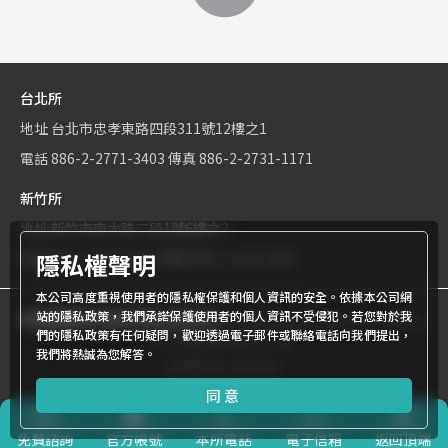
台北所
地址
台北市忠孝東路四段311號12樓之1
電話
886-2-2771-3403
傳真
886-2-2731-1171
新竹所
地址
新竹市東大路二段1號6樓之2
隱私權聲明
電話
886-3-534-9161
傳真
886-3-531-0460
本公司高度重視使用者的隱私權保護和個人資訊的安全。依據本公司網
站的隱私政策，我們承諾保護使用者的個人資訊不受侵犯。若您對於我
商標權屬世界專利有限公司所有
© World Patent Limited Company
們的隱私政策有任何疑問，歡迎透過電子郵件或聯絡電話向我們提出，
Inc All Rights Reserved.
我們將熱誠為您解答。
Design by Julyinfo.
同意
免費
諮詢
官方帳號
本所電話
電子信箱
返回頂端